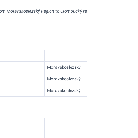
s from Moravskoslezský Region to Olomoucký region and 25 muni
cipalitie
For
Moravskoslezský
Moravskoslezský
Moravskoslezský
Code of
AD MEP