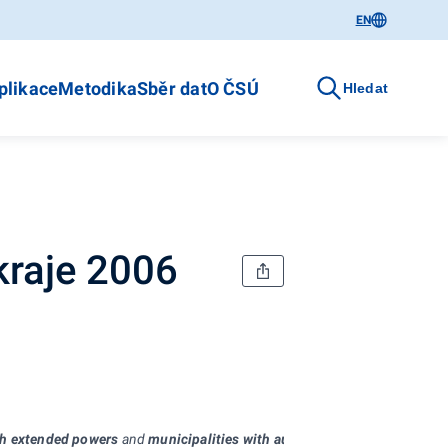
EN
plikace
Metodika
Sběr dat
O ČSÚ
Hledat
kraje 2006
th extended powers
and
municipalities with authorized municipal offic