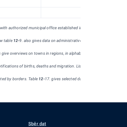
81011
81151
s with authorized municipal office established in the region. It gives num
ew table
12-
9. also gives data on administrative districts of municipalit
 give overviews on towns in regions, in alphabetical order. Table
12-
16. 
ifications of births, deaths and migration. Listed are also the area of 
tated by borders. Table
12-
17. gives selected data on individual municipal
Sběr dat