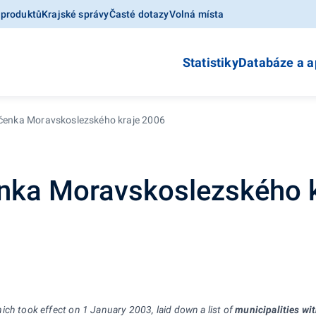
 produktů
Krajské správy
Časté dotazy
Volná místa
Statistiky
Databáze a a
očenka Moravskoslezského kraje 2006
čenka Moravskoslezského 
ich took effect on 1
January 2003, laid down a list of
municipalities wi