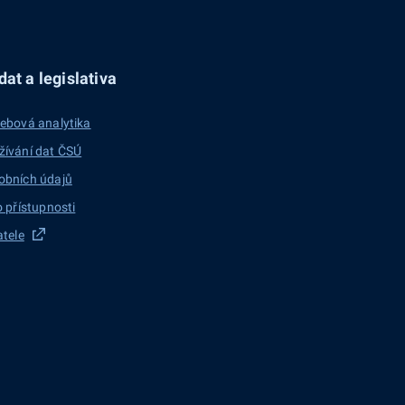
at a legislativa
ebová analytika
žívání dat ČSÚ
obních údajů
o přístupnosti
atele