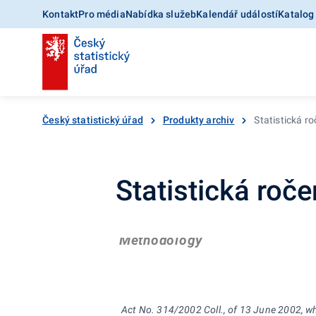
Kontakt
Pro média
Nabídka služeb
Kalendář událostí
Katalog
Český statistický úřad
Produkty archiv
Statistická r
Statistická ro
Methodology
Act No. 314/2002 Coll., of 13
June
2002, wh