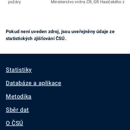
požáry
Ministerstvo vnitra ČR, GŘ Hasičského zá
Pokud není uveden zdroj, jsou uveřejněny údaje ze
statistických zjišťování ČSÚ.
Statistiky
Databáze a aplikace
Metodika
Sběr dat
O ČSÚ