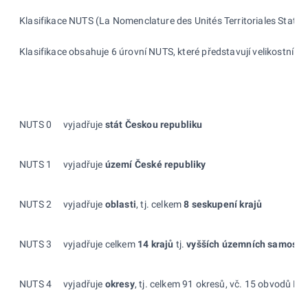
Klasifikace NUTS (La Nomenclature des Unités Territoriales Statist
Klasifikace obsahuje 6 úrovní NUTS, které představují velikostní 
NUTS 0
vyjadřuje
stát Českou republiku
NUTS 1
vyjadřuje
území České republiky
NUTS 2
vyjadřuje
oblasti
, tj. celkem
8 seskupení krajů
NUTS 3
vyjadřuje celkem
14 krajů
tj.
vyšších územních samospr
NUTS 4
vyjadřuje
okresy
, tj. celkem 91 okresů, vč. 15 obvodů Pr