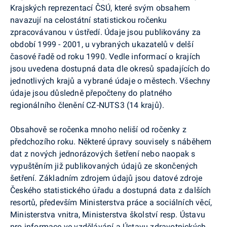
Krajských reprezentací ČSÚ, které svým obsahem
navazují na celostátní statistickou ročenku
zpracovávanou v ústředí. Údaje jsou publikovány za
období 1999 - 2001, u vybraných ukazatelů v delší
časové řadě od roku 1990. Vedle informací o krajích
jsou uvedena dostupná data dle okresů spadajících do
jednotlivých krajů a vybrané údaje o městech. Všechny
údaje jsou důsledně přepočteny do platného
regionálního členění CZ-NUTS3 (14 krajů).
Obsahově se ročenka mnoho neliší od ročenky z
předchozího roku. Některé úpravy souvisely s náběhem
dat z nových jednorázových šetření nebo naopak s
vypuštěním již publikovaných údajů ze skončených
šetření. Základním zdrojem údajů jsou datové zdroje
Českého statistického úřadu a dostupná data z dalších
resortů, především Ministerstva práce a sociálních věcí,
Ministerstva vnitra, Ministerstva školství resp. Ústavu
pro informace ve vzdělávání a Ústavu zdravotnických