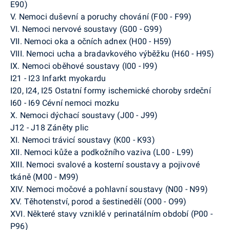
E90)
V. Nemoci duševní a poruchy chování (F00 - F99)
VI. Nemoci nervové soustavy (G00 - G99)
VII. Nemoci oka a očních adnex (H00 - H59)
VIII. Nemoci ucha a bradavkového výběžku (H60 - H95)
IX. Nemoci oběhové soustavy (I00 - I99)
I21 - I23 Infarkt myokardu
I20, I24, I25 Ostatní formy ischemické choroby srdeční
I60 - I69 Cévní nemoci mozku
X. Nemoci dýchací soustavy (J00 - J99)
J12 - J18 Záněty plic
XI. Nemoci trávicí soustavy (K00 - K93)
XII. Nemoci kůže a podkožního vaziva (L00 - L99)
XIII. Nemoci svalové a kosterní soustavy a pojivové
tkáně (M00 - M99)
XIV. Nemoci močové a pohlavní soustavy (N00 - N99)
XV. Těhotenství, porod a šestinedělí (O00 - O99)
XVI. Některé stavy vzniklé v perinatálním období (P00 -
P96)