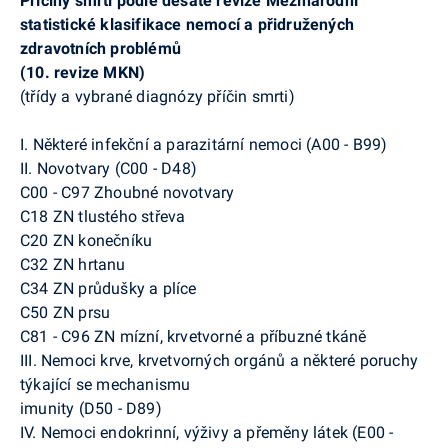
Příčiny smrti podle desáté revize Mezinárodní
statistické klasifikace nemocí a přidružených
zdravotních problémů
(10. revize MKN)
(třídy a vybrané diagnózy příčin smrti)
I. Některé infekční a parazitární nemoci (A00 - B99)
II. Novotvary (C00 - D48)
C00 - C97 Zhoubné novotvary
C18 ZN tlustého střeva
C20 ZN konečníku
C32 ZN hrtanu
C34 ZN průdušky a plíce
C50 ZN prsu
C81 - C96 ZN mízní, krvetvorné a příbuzné tkáně
III. Nemoci krve, krvetvorných orgánů a některé poruchy
týkající se mechanismu
imunity (D50 - D89)
IV. Nemoci endokrinní, výživy a přeměny látek (E00 -