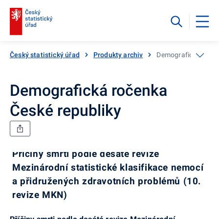
Český statistický úřad
Produkty archiv
Demografická ročen
Demografická ročenka
České republiky
Příčiny smrti podle desáté revize
Mezinárodní statistické klasifikace nemocí
a přidružených zdravotních problémů (10.
revize MKN)