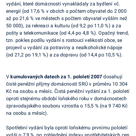
vydání, které domácnosti vynakládaly za bydlení vč.
energií (od 17,6 % v obcích s počtem obyvatel do 2 000
až po 21,6 % ve městech s počtem obyvatel vyšším než
50 000), za rekreaci a kulturu (od 9,2 po 11,0 %) a za
pošty a telekomunikace (od 4,4 po 4,8 %). Opačný trend,
tzn. pokles podílu vydání s rostoucí velikostí obce, se
projevil u vydání za potraviny a nealkoholické nápoje
(od 21,2 po 19,1 %) a za dopravu (od 14,4 po 10,5 %).
V
kumulovaných datech za 1.
pololetí 2007
dosahují
čisté peněžní příjmy domácností SRÚ v průměru 10 304
Kč na osobu a měsíc. Čistá peněžní vydání za 1. pololetí
oproti stejnému období loňského roku v domácnostech
zpravodajského souboru vzrostla o 15,5 % (na 9 740 Kč
na osobu a měsíc).
Spotřební vydání byla oproti loňskému prvnímu pololetí
vyšší o 7,9 %, po zohlednění indexu spotřebitelských cen