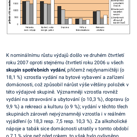
K nominálnímu růstu výdajů došlo ve druhém čtvrtletí
roku 2007 oproti stejnému čtvrtletí roku 2006 u všech
skupin spotřebních vydání
, přičemž nejdynamičtěji (o
18,1 %) vzrostla vydání na bytové vybavení a zařízení
domácnosti, což způsobil nárůst výše většiny položek v
této výdajové skupině. Významněji vzrostla rovněž
vydání na stravování a ubytování (o 10,3 %), dopravu (o
9,9 %) a rekreaci a kulturu (o 9 %); vydání v těchto třech
skupinách zároveň nejvýznamněji vzrostla i v reálném
vyjádření (o 18,3 resp. 7,5 resp. 10,3 %). Za alkoholické
nápoje a tabák sice domácnosti utratily v tomto období
o 7,1 % více než před rokem, to však bylo ovlivněno