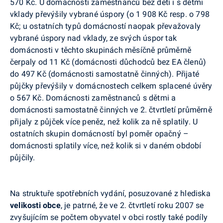
570 Kč. U domácností zaměstnanců bez dětí i s dětmi
vklady převýšily vybrané úspory (o 1 908 Kč resp. o 798
Kč; u ostatních typů domácností naopak převažovaly
vybrané úspory nad vklady, ze svých úspor tak
domácnosti v těchto skupinách měsíčně průměrně
čerpaly od 11 Kč (domácnosti důchodců bez EA členů)
do 497 Kč (domácnosti samostatně činných). Přijaté
půjčky převýšily v domácnostech celkem splacené úvěry
o 567 Kč. Domácnosti zaměstnanců s dětmi a
domácnosti samostatně činných ve 2. čtvrtletí průměrně
přijaly z půjček více peněz, než kolik za ně splatily. U
ostatních skupin domácností byl poměr opačný –
domácnosti splatily více, než kolik si v daném období
půjčily.
Na struktuře spotřebních vydání, posuzované z hlediska
velikosti obce
, je patrné, že ve 2. čtvrtletí roku 2007 se
zvyšujícím se počtem obyvatel v obci rostly také podíly