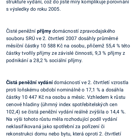
struktuře vydání, což do jisté míry komplikuje porovnání
s výsledky do roku 2005.
Čisté peněžní
příjmy
domácností zpravodajského
souboru SRÚ ve 2. čtvrtletí 2007 dosáhly průměrné
měsíční částky 10 588 Kč na osobu, přičemž 55,4 % této
částky tvořily příjmy ze závislé činnosti, 9,3 % příjmy z
podnikání a 28,2 % sociální příjmy.
Čistá peněžní vydání
domácností ve 2. čtvrtletí vzrostla
proti loňskému období nominálně o 17,1 % a dosáhla
částky 10 447 Kč na osobu a měsíc. Vzhledem k růstu
cenové hladiny (úhrnný index spotřebitelských cen
102,4) se čistá peněžní vydání reálně zvýšila o 14,4 %.
Na výši tohoto růstu měla rozhodující podíl vydání
neklasifikovaná jako spotřební za pořízení či
rekonstrukci domu nebo bytu, která oproti 2. čtvrtletí