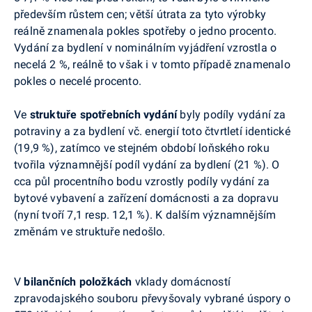
především růstem cen; větší útrata za tyto výrobky
reálně znamenala pokles spotřeby o jedno procento.
Vydání za bydlení v nominálním vyjádření vzrostla o
necelá 2 %, reálně to však i v tomto případě znamenalo
pokles o necelé procento.
Ve
struktuře spotřebních vydání
byly podíly vydání za
potraviny a za bydlení vč. energií toto čtvrtletí identické
(19,9 %), zatímco ve stejném období loňského roku
tvořila významnější podíl vydání za bydlení (21 %). O
cca půl procentního bodu vzrostly podíly vydání za
bytové vybavení a zařízení domácnosti a za dopravu
(nyní tvoří 7,1 resp. 12,1 %). K dalším významnějším
změnám ve struktuře nedošlo.
V
bilančních položkách
vklady domácností
zpravodajského souboru převyšovaly vybrané úspory o