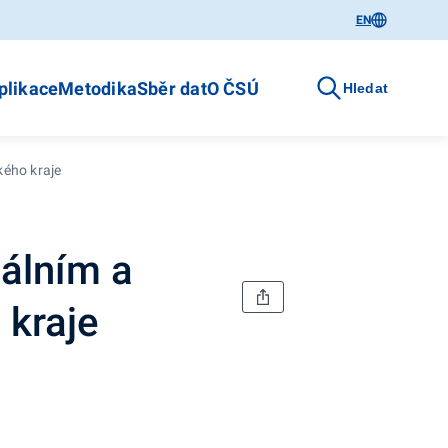
EN
plikace
Metodika
Sběr dat
O ČSÚ
Hledat
kého kraje
iálním a
kraje