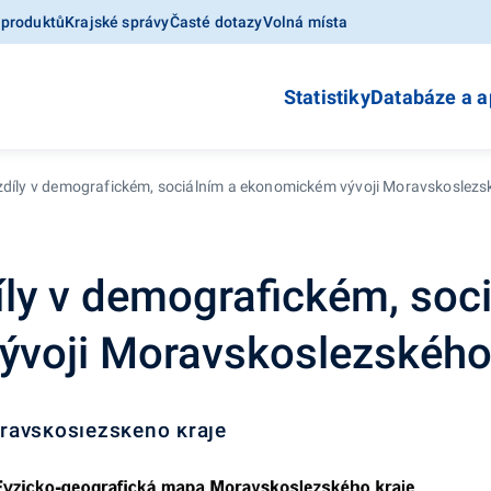
 produktů
Krajské správy
Časté dotazy
Volná místa
Statistiky
Databáze a a
zdíly v demografickém, sociálním a ekonomickém vývoji Moravskoslezs
íly v demografickém, soc
voji Moravskoslezského 
ravskoslezského kraje