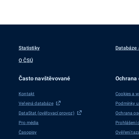
Statistiky
Databáze 
O ČSÚ
Často navštěvované
Ochrana d
Kontakt
Cookies a w
Veřejná databáze
Podmínky u
DataStat (ověřovací provoz)
Ochrana os
Pro média
Prohlášení 
Časopisy
Ověření taz