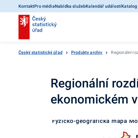
Kontakt
Pro média
Nabídka služeb
Kalendář událostí
Katalog
Český statistický úřad
Produkty archiv
Regionální ro
Regionální rozd
ekonomickém vý
Fyzicko-geografická mapa Mo