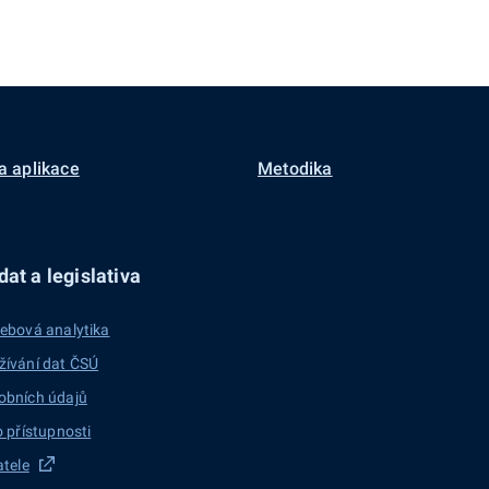
a aplikace
Metodika
at a legislativa
ebová analytika
žívání dat ČSÚ
obních údajů
o přístupnosti
atele