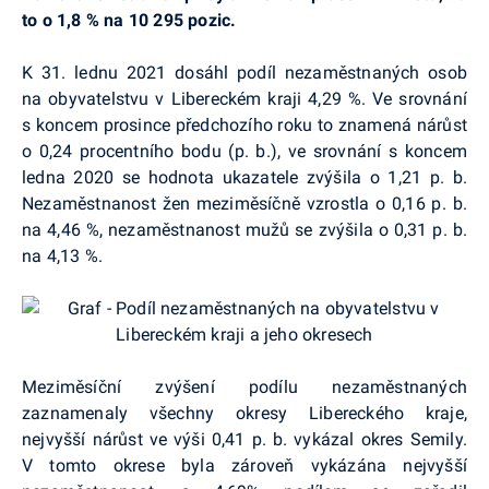
to o 1,8 % na 10 295 pozic.
K 31. lednu 2021 dosáhl podíl nezaměstnaných osob
na obyvatelstvu v Libereckém kraji 4,29 %. Ve srovnání
s koncem prosince předchozího roku to znamená nárůst
o 0,24 procentního bodu (p. b.), ve srovnání s koncem
ledna 2020 se hodnota ukazatele zvýšila o 1,21 p. b.
Nezaměstnanost žen meziměsíčně vzrostla o 0,16 p. b.
na 4,46 %, nezaměstnanost mužů se zvýšila o 0,31 p. b.
na 4,13 %.
Meziměsíční zvýšení podílu nezaměstnaných
zaznamenaly všechny okresy Libereckého kraje,
nejvyšší nárůst ve výši 0,41 p. b. vykázal okres Semily.
V tomto okrese byla zároveň vykázána nejvyšší