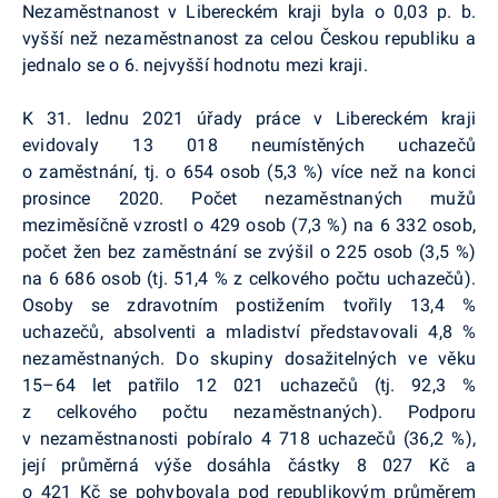
Nezaměstnanost v Libereckém kraji byla o 0,03 p. b.
vyšší než nezaměstnanost za celou Českou republiku a
jednalo se o 6. nejvyšší hodnotu mezi kraji.
K 31. lednu 2021 úřady práce v Libereckém kraji
evidovaly 13 018 neumístěných uchazečů
o zaměstnání, tj. o 654 osob (5,3 %) více než na konci
prosince 2020. Počet nezaměstnaných mužů
meziměsíčně vzrostl o 429 osob (7,3 %) na 6 332 osob,
počet žen bez zaměstnání se zvýšil o 225 osob (3,5 %)
na 6 686 osob (tj. 51,4 % z celkového počtu uchazečů).
Osoby se zdravotním postižením tvořily 13,4 %
uchazečů, absolventi a mladiství představovali 4,8 %
nezaměstnaných. Do skupiny dosažitelných ve věku
15–64 let patřilo 12 021 uchazečů (tj. 92,3 %
z celkového počtu nezaměstnaných). Podporu
v nezaměstnanosti pobíralo 4 718 uchazečů (36,2 %),
její průměrná výše dosáhla částky 8 027 Kč a
o 421 Kč se pohybovala pod republikovým průměrem