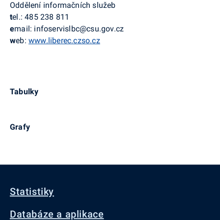
Oddělení informačních služeb
t
el.: 485 238 811
e
mail: infoservislbc@csu.gov.cz
w
eb:
www.liberec.czso.cz
Tabulky
Grafy
Statistiky
Databáze a aplikace