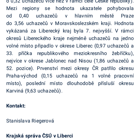
o 0,32 uchazečů více než v rámci celé České republiky).
Mezi regiony se hodnota ukazatele pohybovala
od 0,40 uchazečů v hlavním městě Praze
do 3,56 uchazečů v Moravskoslezském kraji. Hodnota
vykázaná za Liberecký kraj byla 7. nejvyšší. V rámci
okresů Libereckého kraje nejméně uchazečů na jedno
volné místo připadlo v okrese Liberec (0,97 uchazečů a
33. příčka republikového meziokresního žebříčku),
nejvíce v okrese Jablonec nad Nisou (1,86 uchazečů a
52. pozice). Prvenství mezi okresy ČR patřilo okresu
Praha-východ (0,15 uchazečů na 1 volné pracovní
místo), poslední místo dlouhodobě přísluší okresu
Karviná (9,63 uchazečů).
Kontakt:
Stanislava Riegerová
Krajská správa ČSÚ v Liberci