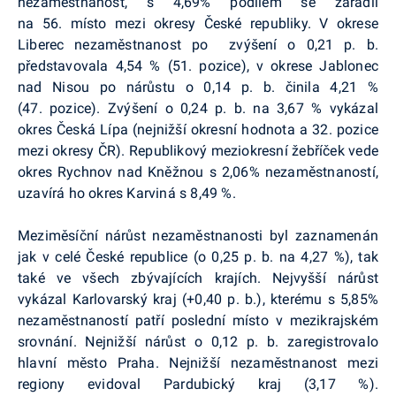
nezaměstnanost, s 4,69% podílem se zařadil
na 56. místo mezi okresy České republiky. V okrese
Liberec nezaměstnanost po zvýšení o 0,21 p. b.
představovala 4,54 % (51. pozice), v okrese Jablonec
nad Nisou po nárůstu o 0,14 p. b. činila 4,21 %
(47. pozice). Zvýšení o 0,24 p. b. na 3,67 % vykázal
okres Česká Lípa (nejnižší okresní hodnota a 32. pozice
mezi okresy ČR). Republikový meziokresní žebříček vede
okres Rychnov nad Kněžnou s 2,06% nezaměstnaností,
uzavírá ho okres Karviná s 8,49 %.
Meziměsíční nárůst nezaměstnanosti byl zaznamenán
jak v celé České republice (o 0,25 p. b. na 4,27 %), tak
také ve všech zbývajících krajích. Nejvyšší nárůst
vykázal Karlovarský kraj (+0,40 p. b.), kterému s 5,85%
nezaměstnaností patří poslední místo v mezikrajském
srovnání. Nejnižší nárůst o 0,12 p. b. zaregistrovalo
hlavní město Praha. Nejnižší nezaměstnanost mezi
regiony evidoval Pardubický kraj (3,17 %).