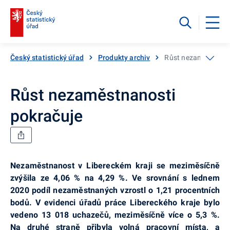
Český statistický úřad
Produkty archiv
Růst nezaměstnanos
Růst nezaměstnanosti
pokračuje
Nezaměstnanost v Libereckém kraji se meziměsíčně
zvýšila ze 4,06 % na 4,29
%. Ve srovnání s lednem
2020 podíl nezaměstnaných vzrostl o 1,21 procentních
bodů. V evidenci úřadů práce Libereckého kraje bylo
vedeno 13 018 uchazečů, meziměsíčně více o 5,3 %.
Na druhé straně přibyla volná pracovní místa, a