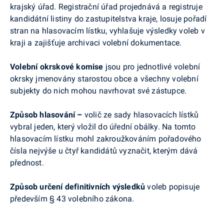
krajský úřad. Registrační úřad projednává a registruje
kandidátní listiny do zastupitelstva kraje, losuje pořadí
stran na hlasovacím lístku, vyhlašuje výsledky voleb v
kraji a zajišťuje archivaci volební dokumentace.
Volební okrskové komise
jsou pro jednotlivé volební
okrsky jmenovány starostou obce a všechny volební
subjekty do nich mohou navrhovat své zástupce.
Způsob hlasování –
volič ze sady hlasovacích lístků
vybral jeden, který vložil do úřední obálky. Na tomto
hlasovacím lístku mohl zakroužkováním pořadového
čísla nejvýše u čtyř kandidátů vyznačit, kterým dává
přednost.
Způsob určení definitivních výsledků
voleb popisuje
především § 43 volebního zákona.