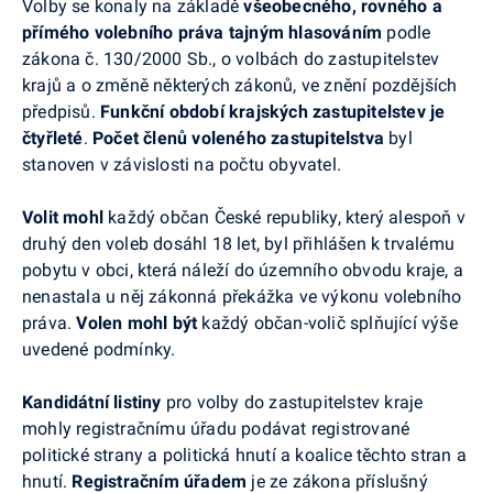
Volby se konaly na základě
všeobecného, rovného a
přímého volebního práva tajným hlasováním
podle
zákona č. 130/2000 Sb., o volbách do zastupitelstev
krajů a o změně některých zákonů, ve znění pozdějších
předpisů.
Funkční období krajských zastupitelstev je
čtyřleté
.
Počet členů voleného zastupitelstva
byl
stanoven v závislosti na počtu obyvatel.
Volit mohl
každý občan České republiky, který alespoň v
druhý den voleb dosáhl 18 let, byl přihlášen k trvalému
pobytu v obci, která náleží do územního obvodu kraje, a
nenastala u něj zákonná překážka ve výkonu volebního
práva.
Volen mohl být
každý občan-volič splňující výše
uvedené podmínky.
Kandidátní listiny
pro volby do zastupitelstev kraje
mohly registračnímu úřadu podávat registrované
politické strany a politická hnutí a koalice těchto stran a
hnutí.
Registračním úřadem
je ze zákona příslušný