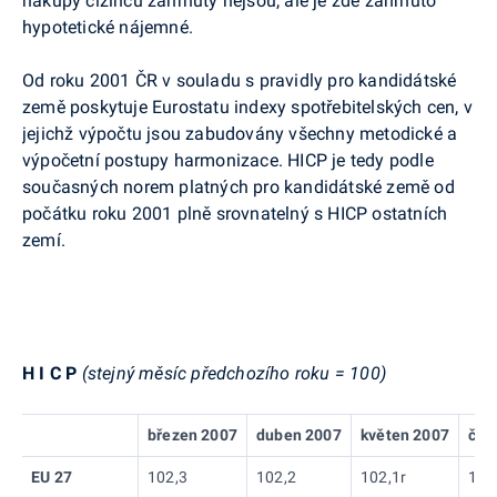
nákupy cizinců zahrnuty nejsou, ale je zde zahrnuto
hypotetické nájemné.
Od roku 2001 ČR v souladu s pravidly pro kandidátské
země poskytuje Eurostatu indexy spotřebitelských cen, v
jejichž výpočtu jsou zabudovány všechny metodické a
výpočetní postupy harmonizace. HICP je tedy podle
současných norem platných pro kandidátské země od
počátku roku 2001 plně srovnatelný s HICP ostatních
zemí.
H I C P
(stejný měsíc předchozího roku = 100)
březen 2007
duben 2007
květen 2007
čer
EU 27
102,3
102,2
102,1r
102