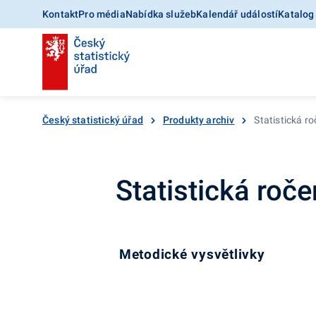
Kontakt
Pro média
Nabídka služeb
Kalendář událostí
Katalog
Český statistický úřad
Produkty archiv
Statistická r
Statistická roč
Metodické vysvětlivky