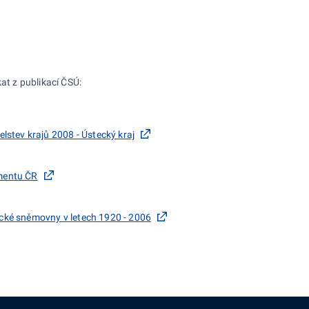
kat z publikací ČSÚ:
elstev krajů 2008 - Ústecký kraj
mentu ČR
cké sněmovny v letech 1920 - 2006