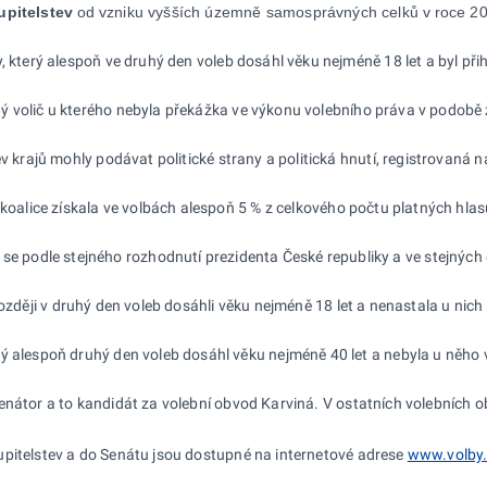
upitelstev
od
vzniku vyšších územně samosprávných celků v
roce 20
, který
alespoň ve
druhý den voleb dosáhl věku nejméně 18 let a
byl při
ý volič u
kterého nebyla překážka ve
výkonu volebního práva v
podobě 
ev krajů mohly podávat politické strany a
politická hnutí, registrovaná n
koalice získala ve
volbách alespoň 5
% z
celkového počtu platných hlas
 se podle stejného rozhodnutí prezidenta České republiky a
ve
stejných 
ozději v
druhý den voleb dosáhli věku nejméně 18
let a
nenastala u
nich
rý
alespoň druhý den voleb dosáhl věku nejméně 40 let a
nebyla u
něho 
enátor a
to
kandidát za
volební obvod Karviná. V
ostatních volebních 
pitelstev a
do
Senátu jsou dostupné na
internetové adrese
www.volby