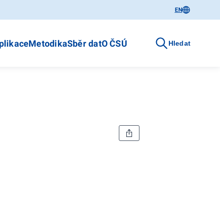
EN
plikace
Metodika
Sběr dat
O ČSÚ
Hledat