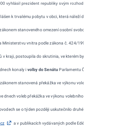
00 vyhlásil prezident republiky svým rozhodnutím č.
262/2008
Sb. ze
hlášen k
trvalému pobytu v
obci, která
náleží do
územního obvodu kraje 
zákonem stanoveného omezení osobní svobody z
důvodu výkonu trest
a
Ministerstvu vnitra podle zákona č.
424/1991
Sb. v
platném znění a
j
ů v
kraji, postoupila do
skrutinia, ve
kterém byl rozdělován stanovený p
dnech konaly i
volby do
Senátu
Parlamentu České republiky. Provedení 
 zákonem stanovená překážka ve
výkonu volebního práva. Stejné pravidl
ve
dnech voleb překážka ve
výkonu volebního práva. Kandidáty pro
vol
obvodech se o
týden později uskutečnilo druhé kolo voleb. V
něm již kandi
.cz
a
v
publikacích vydávaných podle Edičního plánu ČSÚ.