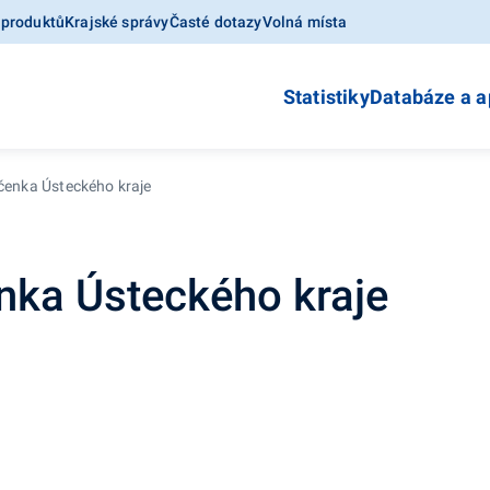
 produktů
Krajské správy
Časté dotazy
Volná místa
Statistiky
Databáze a a
očenka Ústeckého kraje
enka Ústeckého kraje