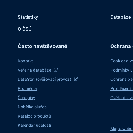
Statistiky
Databáze 
O ČSÚ
Často navštěvované
Ochrana d
Kontakt
Cookies a w
Veřejná databáze
Podmínky u
DataStat (ověřovací provoz)
Ochrana os
Pro média
Prohlášení 
Časopisy
Ověření taz
Nabídka služeb
Katalog produktů
Kalendář událostí
Mapa webu