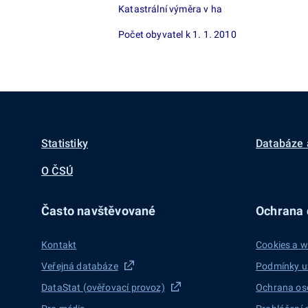
Katastrální výměra v ha
Počet obyvatel k 1. 1. 2010
Statistiky
Databáze 
O ČSÚ
Často navštěvované
Ochrana d
Kontakt
Cookies a w
Veřejná databáze
Podmínky u
DataStat (ověřovací provoz)
Ochrana os