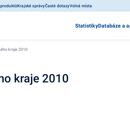
 produktů
Krajské správy
Časté dotazy
Volná místa
Statistiky
Databáze a a
kého kraje 2010
ho kraje 2010