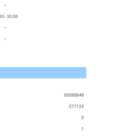
–
00 - 20:00
–
–
00580848
577723
5
1