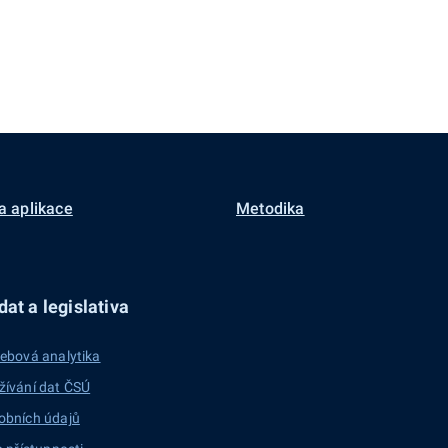
a aplikace
Metodika
at a legislativa
ebová analytika
žívání dat ČSÚ
obních údajů