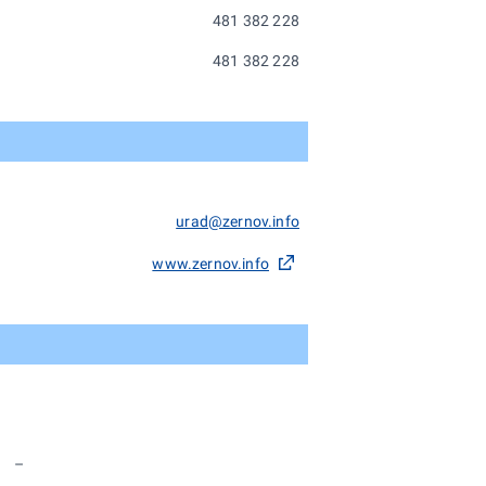
481 382 228
481 382 228
urad@zernov.info
www.zernov.info
–