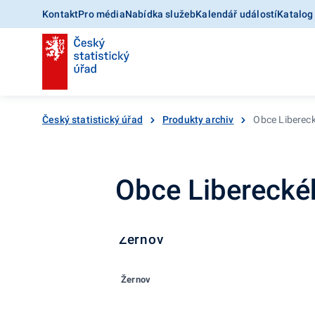
Kontakt
Pro média
Nabídka služeb
Kalendář událostí
Katalog
Český statistický úřad
Produkty archiv
Obce Liberec
Obce Liberecké
Žernov
Žernov