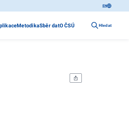
EN
plikace
Metodika
Sběr dat
O ČSÚ
Hledat