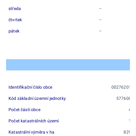
středa
–
čtvrtek
–
pátek
–
Identifikační číslo obce
00276201
Kód základní územní jednotky
577600
Počet částí obce
4
Počet katastrálních území
1
Katastrální výměra v ha
829