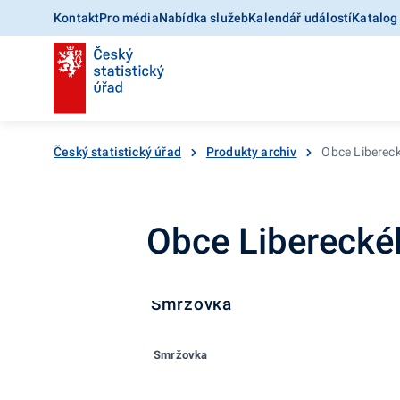
Kontakt
Pro média
Nabídka služeb
Kalendář událostí
Katalog
Český statistický úřad
Produkty archiv
Obce Liberec
Obce Liberecké
Smržovka
Smržovka