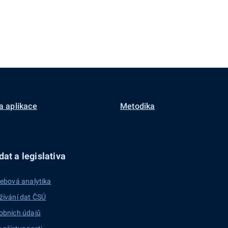
a aplikace
Metodika
at a legislativa
ebová analytika
žívání dat ČSÚ
obních údajů