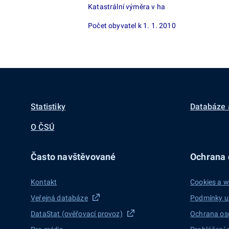
Katastrální výměra v ha
Počet obyvatel k 1. 1. 2010
Statistiky
Databáze 
O ČSÚ
Často navštěvované
Ochrana d
Kontakt
Cookies a w
Veřejná databáze
Podmínky u
DataStat (ověřovací provoz)
Ochrana os