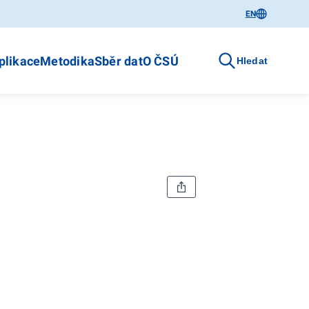
EN
plikace
Metodika
Sběr dat
O ČSÚ
Hledat