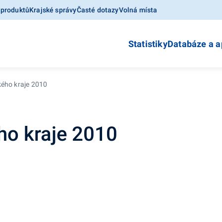
 produktů
Krajské správy
Časté dotazy
Volná místa
Statistiky
Databáze a a
kého kraje 2010
ho kraje 2010