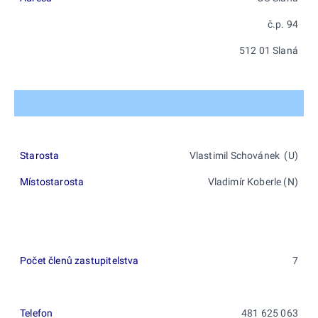
č.p. 94
512 01 Slaná
Starosta
Vlastimil Schovánek (U)
Místostarosta
Vladimír Koberle (N)
Počet členů zastupitelstva
7
Telefon
481 625 063