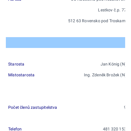
Lestkov č.p. 77
512 63 Rovensko pod Troskami
Starosta
Jan König (N)
Místostarosta
Ing. Zdeněk Brožek (N)
Počet členů zastupitelstva
9
Telefon
481 320 153