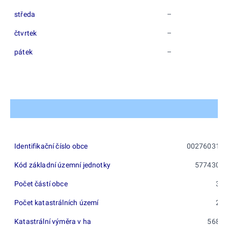
středa
–
čtvrtek
–
pátek
–
Identifikační číslo obce
00276031
Kód základní územní jednotky
577430
Počet částí obce
3
Počet katastrálních území
2
Katastrální výměra v ha
568