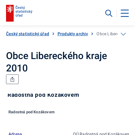
Český statistický úřad
Produkty archiv
Obce Libereckého k
Obce Libereckého kraje
2010
Radostná pod Kozákovem
Radostná pod Kozákovem
Adresa
OÚ Radostná pod Kozákovem