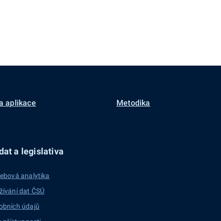
a aplikace
Metodika
at a legislativa
ebová analytika
žívání dat ČSÚ
obních údajů