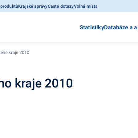
 produktů
Krajské správy
Časté dotazy
Volná místa
Statistiky
Databáze a a
kého kraje 2010
ho kraje 2010