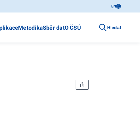
EN
plikace
Metodika
Sběr dat
O ČSÚ
Hledat