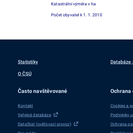
Katastrální výměra v ha
Počet obyvatel k 1. 1. 2010
Statistiky
Databáze 
O ČSÚ
Často navštěvované
Ochrana d
Kontakt
Cookies a w
Veřejná databáze
Podmínky u
DataStat (ověřovací provoz)
Ochrana os