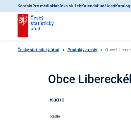
Kontakt
Pro média
Nabídka služeb
Kalendář událostí
Katalog
Český statistický úřad
Produkty archiv
Obce Liberec
Obce Liberecké
Rádlo
Rádlo