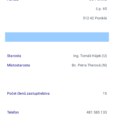
č.p. 65
512 42 Poniklá
Starosta
Ing. Tomáš Hájek (U)
Místostarosta
Bc. Petra Therová (N)
Počet členů zastupitelstva
15
Telefon
481 585 133