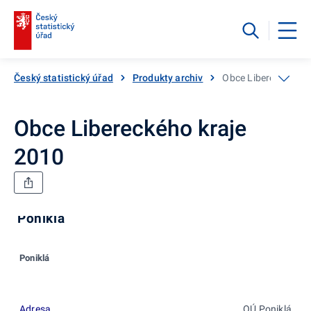
Český statistický úřad
Produkty archiv
Obce Libereckého k
Obce Libereckého kraje
2010
Poniklá
Poniklá
Adresa
OÚ Poniklá