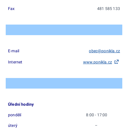
Fax
481 585 133
E-mail
obec@ponikla.cz
Internet
www.ponikla.cz
Úřední hodiny
pondělí
8:00 - 17:00
úterý
–