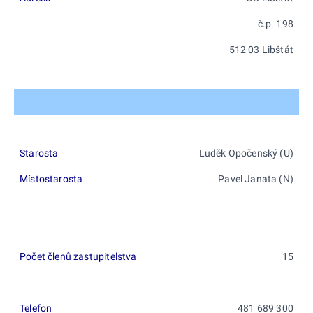
č.p. 198
512 03 Libštát
Starosta
Luděk Opočenský (U)
Místostarosta
Pavel Janata (N)
Počet členů zastupitelstva
15
Telefon
481 689 300