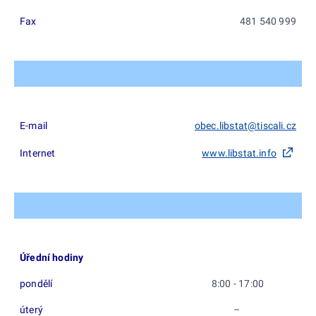
Fax
481 540 999
E-mail
obec.libstat@tiscali.cz
Internet
www.libstat.info
Úřední hodiny
pondělí
8:00 - 17:00
úterý
–