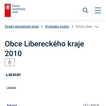
Český statistický úřad
Produkty archiv
Obce Libereckého k
Obce Libereckého kraje
2010
Libštát
Libštát
Adresa
OÚ Libštát