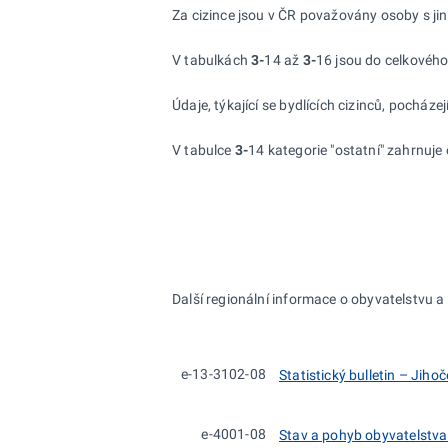
Za cizince jsou v ČR považovány osoby s ji
V tabulkách
3-
14 až
3-
16 jsou do
celkového 
Údaje, týkající se bydlících cizinců, pocházejí
V tabulce
3-
14 kategorie "ostatní" zahrnuj
Další regionální informace o obyvatelstvu a c
e-13-3102-08
Statistický bulletin – Jihoč
e-4001-08
Stav a pohyb obyvatelstva