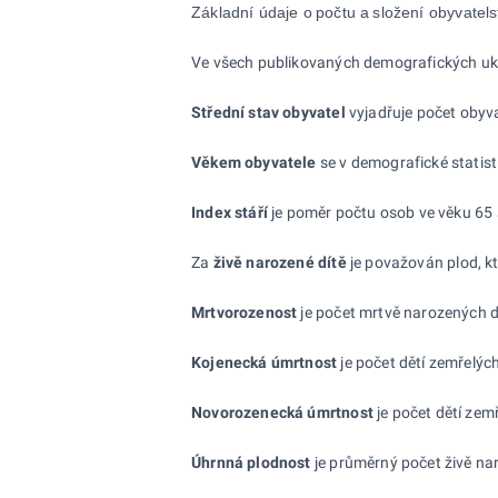
Základní údaje o
počtu a
složení obyvatels
Ve všech publikovaných demografických ukaza
Střední stav obyvatel
vyjadřuje počet obyv
Věkem obyvatele
se v demografické statist
Index stáří
je poměr počtu osob ve věku 65 a
Za
živě narozené
dítě
je považován plod, kt
Mrtvorozenost
je počet mrtvě narozených d
Kojenecká úmrtnost
je počet dětí zemřelýc
Novorozenecká úmrtnost
je počet dětí zem
Úhrnná plodnost
je průměrný počet živě nar