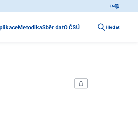
EN
plikace
Metodika
Sběr dat
O ČSÚ
Hledat