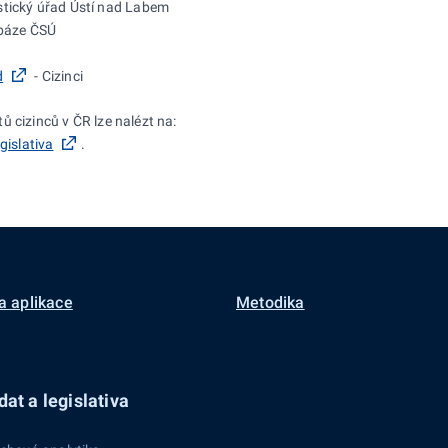
istický úřad Ústí nad Labem
abáze ČSÚ
d
- Cizinci
ů cizinců v
ČR lze nalézt
na:
gislativa
.
a aplikace
Metodika
at a legislativa