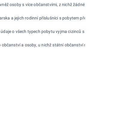
vněž osoby s více občanstvími, z nichž žádné není státním občanstvím
arska a
jejich rodinní příslušníci s
pobytem přechodným, občané tzv.
tře
údaje o
všech typech pobytu vyjma cizinců s
přiznaným azylem, o
nich
o občanství a
osoby, u
nichž státní občanství nebylo zjištěno.