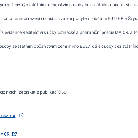
ným než českým státním občanstvím, osoby bez státního občanství a ro
počtu cizinců řazeni cizinci s
trvalým pobytem, občané EU/EHP a
Švýc
 z
evidence Ředitelství služby cizinecké a
pohraniční policie MV
ČR, a
to
e osoby se státním občanstvím zemí mimo EU27, dále
osoby bez státníh
izincích lze získat z publikací ČSÚ:
eský kraj
 v ČR