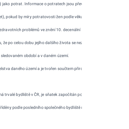
ií) jako potrat. Informace o potratech jsou převzaty z údajů Ústavu zdra
t), pokud by míry potratovosti žen podle věku po celé období zůstaly s
 zdravotních problémů ve znění 10. decenální revize (MKN-10), platné o
 že po celou dobu jejího dalšího života se nezmění řád vymírání, zjišt
ve sledovaném období a v daném území.
stva daného území a je tvořen součtem přirozeného přírůstku a přírů
 trvalé bydliště v ČR, je sňatek započítán podle místa trvalého bydlišt
íděny podle posledního společného bydliště manželů.