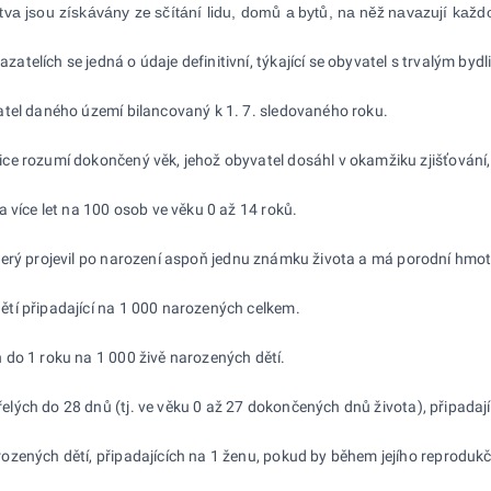
tva jsou získávány ze
sčítání lidu, domů a
bytů, na
něž
navazují každo
telích se jedná o údaje definitivní, týkající se obyvatel s trvalým by
atel daného území bilancovaný k 1. 7. sledovaného roku.
ice rozumí dokončený věk, jehož obyvatel dosáhl v okamžiku zjišťování,
 více let na 100 osob ve věku 0 až 14 roků.
erý projevil po narození aspoň jednu známku života a má porodní hmotn
ětí připadající na 1 000 narozených celkem.
h do 1 roku na 1 000 živě narozených dětí.
řelých do 28 dnů (tj. ve věku 0 až 27 dokončených dnů života), připadaj
ozených dětí, připadajících na 1 ženu, pokud by během jejího reprodukčn