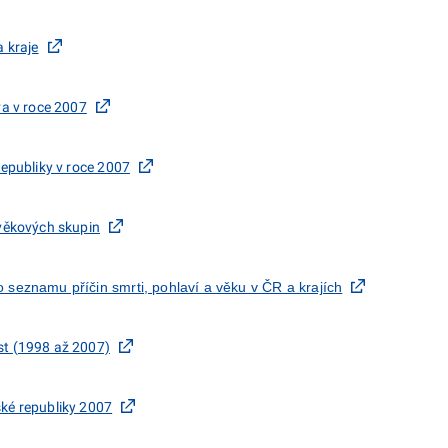
 kraje
va v roce 2007
republiky v roce 2007
věkových skupin
seznamu příčin smrti, pohlaví a věku v ČR a krajích
t (1998 až 2007)
ké republiky 2007