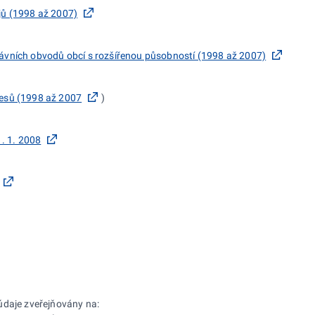
jů (1998 až 2007)
vních obvodů obcí s rozšířenou působností (1998 až 2007)
esů (1998 až 2007
)
1. 1. 2008
údaje zveřejňovány na: