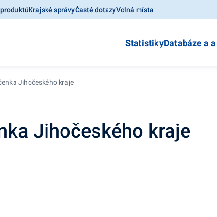
 produktů
Krajské správy
Časté dotazy
Volná místa
Statistiky
Databáze a a
očenka Jihočeského kraje
enka Jihočeského kraje