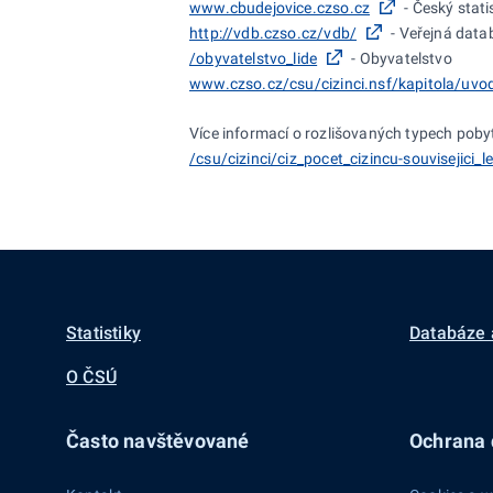
www.cbudejovice.czso.cz
- Český stat
http://vdb.czso.cz/vdb/
- Veřejná dat
/obyvatelstvo_lide
- Obyvatelstvo
www.czso.cz/csu/cizinci.nsf/kapitola/uvo
Více informací o
rozlišovaných typech pobyt
/csu/cizinci/ciz_pocet_cizincu-souvisejici_le
Statistiky
Databáze 
O ČSÚ
Často navštěvované
Ochrana d