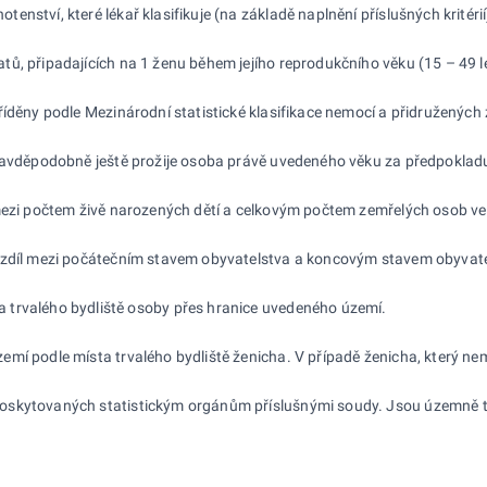
enství, které lékař klasifikuje (na základě naplnění příslušných kritér
tů, připadajících na 1 ženu během jejího reprodukčního věku (15 – 49 le
říděny podle Mezinárodní statistické klasifikace nemocí a přidružených
ravděpodobně ještě prožije osoba právě uvedeného věku za předpokladu,
 mezi počtem živě narozených dětí a celkovým počtem zemřelých osob 
ozdíl mezi počátečním stavem obyvatelstva a koncovým stavem obyvatel
a trvalého bydliště osoby přes hranice uvedeného území.
mí podle místa trvalého bydliště ženicha. V případě ženicha, který nemá
oskytovaných statistickým orgánům příslušnými soudy. Jsou územně tř