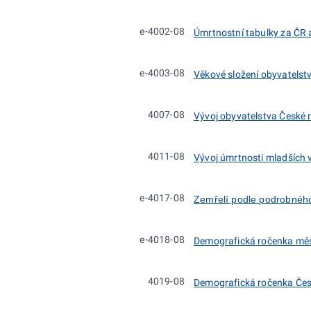
e-4002-08
Úmrtnostní tabulky za ČR a
e-4003-08
Věkové složení obyvatelst
4007-08
Vývoj obyvatelstva České 
4011-08
Vývoj úmrtnosti mladších 
e-4017-08
Zemřelí podle podrobného 
e-4018-08
Demografická ročenka měs
4019-08
Demografická ročenka Čes