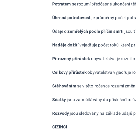
Potratem
se rozumí předčasné ukončení těhot
Úhrnná potratovost
je průměrný počet potra
Údaje o
zemřelých podle příčin smrti
jsou t
Naděje dožití
vyjadřuje počet roků, které p
Přirozený přírůstek
obyvatelstva je rozdíl
Celkový přírůstek
obyvatelstva vyjadřuje r
Stěhováním
se v této ročence rozumí změn
Sňatky
jsou započítávány do příslušného úze
Rozvody
jsou sledovány na základě údajů p
CIZINCI