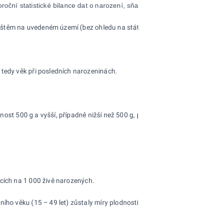
roční statistické bilance dat o
narození, sňatcích, rozvodech, úmrtí a
dlištěm na uvedeném území (bez ohledu na státní příslušnost). Od roku 
 tedy věk při posledních narozeninách.
ost 500 g a vyšší, případně nižší než 500 g, pokud přežije 24 hodin p
ících na 1 000 živě narozených.
ího věku (15 – 49 let) zůstaly míry plodnosti žen podle věku stejné po