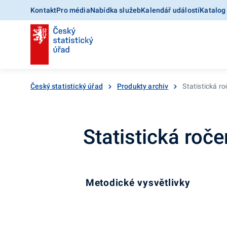
Kontakt
Pro média
Nabídka služeb
Kalendář událostí
Katalog
Český statistický úřad
Produkty archiv
Statistická r
Statistická roč
Metodické vysvětlivky