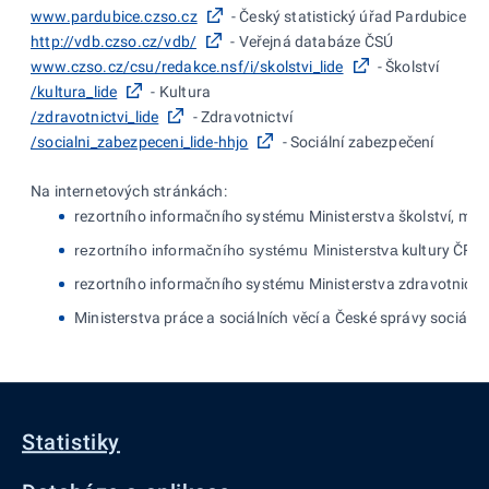
www.pardubice.czso.cz
- Český statistický úřad Pardubice
http://vdb.czso.cz/vdb/
- Veřejná databáze ČSÚ
www.czso.cz/csu/redakce.nsf/i/skolstvi_lide
- Školství
/kultura_lide
- Kultura
/zdravotnictvi_lide
- Zdravotnictví
/socialni_zabezpeceni_lide-hhjo
- Sociální zabezpečení
Na internetových stránkách:
rezortního informačního systému Ministerstva školství, mlá
rezortního informačního systému Ministerstva
kultury ČR –
rezortního informačního systému Ministerstva zdravotnictví 
Ministerstva práce a sociálních věcí a České správy sociáln
Statistiky