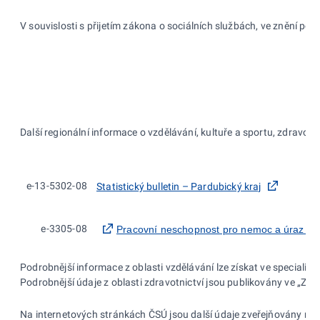
V souvislosti s přijetím zákona o
sociálních službách, ve
znění pozd
Další regionální informace o vzdělávání, kultuře a sportu, zdravotni
e-13-5302-08
Statistický bulletin – Pardubický kraj
e-3305-08
Pracovní neschopnost pro nemoc a
úraz v
Podrobnější informace z oblasti vzdělávání lze získat ve specializ
Podrobnější údaje z
oblasti zdravotnictví jsou publikovány ve
„Zdr
Na internetových stránkách ČSÚ jsou další údaje zveřejňovány na: