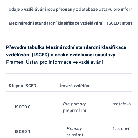
Údaje o
vzdělávání
jsou přebírány z
databáze Ústavu pro
informac
Mezinárodní standardní klasifikace vzdělávání
– ISCED (Internat
Převodní tabulka Mezinárodní standardní klasifikace
vzdělávání (ISCED)
a
české vzdělávací soustavy
Pramen: Ústav pro informace ve vzdělávání
Stupeň
ISCED
Úroveň vzdělání
Pre-primary
mateřská škol
ISCED 0
preprimární
Primary
1. stupeň zák
ISCED 1
primární