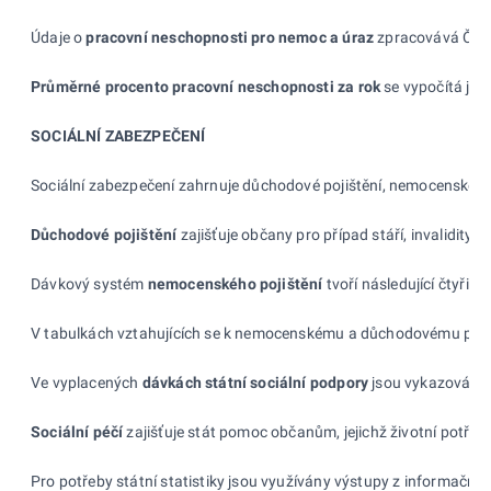
Údaje o
pracovní neschopnosti pro nemoc a
úraz
zpracovává ČSÚ.
Průměrné procento pracovní neschopnosti za
rok
se vypočítá jak
SOCIÁLNÍ ZABEZPEČENÍ
Sociální zabezpečení zahrnuje důchodové pojištění, nemocenské poj
Důchodové pojištění
zajišťuje občany pro případ stáří, invalidity ne
Dávkový systém
nemocenského pojištění
tvoří následující čtyři 
V tabulkách vztahujících se k
nemocenskému a
důchodovému pojišt
Ve vyplacených
dávkách státní sociální podpory
jsou vykazovány
Sociální péčí
zajišťuje stát pomoc občanům, jejichž životní potře
Pro potřeby státní statistiky jsou využívány výstupy z
informační