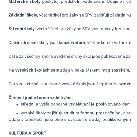
Mateřské školy
poskytují předškolní vzdělávání. Údaje o
nich za
Základní školy
, včetně škol pro žáky se SPV, zajišťují základní vzdě
Střední školy
, včetně škol pro žáky se SPV, jsou určeny k
získání st
Dalším druhem školy jsou
konzervatoře
, včetně konzervatoře pro
Data za
všechny shora uvedené druhy škol jsou publikována za
šk
Na
vysokých školách
se studuje v
bakalářském, magisterském, mag
Data za veřejné i
soukromé vysoké školy jsou čerpána ze
systému 
Členění podle forem vzdělávání:
střední a
vyšší odborné vzdělávání je poskytováno denní 
vysoké školy zajišťují studium formou prezenčního, dista
Údaje v
tabulkách jsou plně srovnatelné s
údaji publikovanými v
KULTURA A SPORT