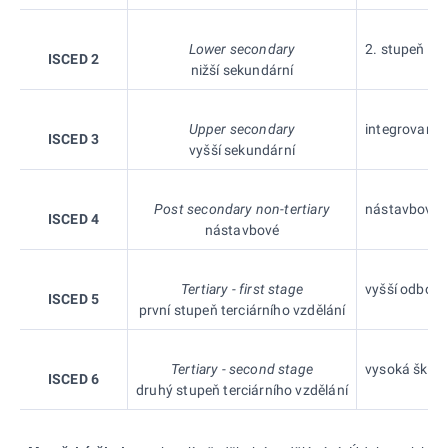
Lower secondary
2. stupeň zák
ISCED 2
nižší sekundární
Upper secondary
integrovaný 1
ISCED 3
vyšší sekundární
Post secondary non-tertiary
nástavbové st
ISCED 4
nástavbové
Tertiary - first stage
vyšší odborná
ISCED 5
první stupeň terciárního vzdělání
Tertiary - second stage
vysoká škola
ISCED 6
druhý stupeň terciárního vzdělání