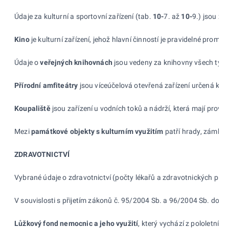
Údaje za kulturní a
sportovní zařízení (tab.
10-
7. až
10-
9.) jsou zj
Kino
je kulturní zařízení, jehož hlavní činností je pravidelné promítá
Údaje o
veřejných knihovnách
jsou vedeny za
knihovny všech typů,
Přírodní amfiteátry
jsou víceúčelová otevřená zařízení určená k
le
Koupaliště
jsou zařízení u
vodních toků a
nádrží, která
mají provoz
Mezi
památkové objekty s
kulturním využitím
patří hrady, zámky, k
ZDRAVOTNICTVÍ
Vybrané údaje o
zdravotnictví (počty lékařů a
zdravotnických prac
V souvislosti s přijetím zákonů č.
95/2004
Sb. a
96/2004
Sb. došlo
Lůžkový fond nemocnic a jeho využití
, který vychází z
pololetního