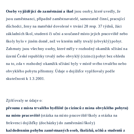
Osoby vyjíždějící do zaměstnání
a škol
jsou osoby, které uvedly, že
jsou zaměstnanci, případně zaměstnavatelé, samostatně činní, pracující
důchodci, ženy na mateřské dovolené v trvání 28 resp. 37 týdnů, žáci
základních škol, studenti či učni a současně místo jejich pracoviště nebo
školy bylo v jiném domě, než ve kterém měly trvalý (obvyklý) pobyt.
Zahrnuty jsou všechny osoby, které měly v rozhodný okamžik sčítání na
území České republiky trvalý nebo obvyklý (cizinci) pobyt bez ohledu
na to, zda v rozhodný okamžik sčítání byly v místě svého trvalého nebo
obvyklého pobytu přítomny. Údaje o dojížďce vyplňovaly podle
skutečnosti k 1.3.2001.
Zjišťovaly se údaje o:
přesunu z místa trvalého bydliště (u cizinců z místa obvyklého pobytu)
na místo pracoviště
(otázka na místo pracoviště/školy a otázka na
frekvenci dojížďky (docházky) do zaměstnání/školy)
každodenním pohybu zaměstnaných osob, školáků, učňů a studentů z