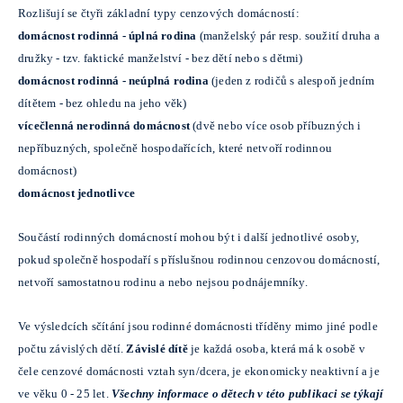
Rozlišují se čtyři základní typy cenzových domácností:
domácnost rodinná - úplná rodina
(manželský pár resp. soužití druha a
družky - tzv. faktické manželství - bez dětí nebo s dětmi)
domácnost rodinná - neúplná rodina
(jeden z rodičů s alespoň jedním
dítětem - bez ohledu na jeho věk)
vícečlenná nerodinná domácnost
(dvě nebo více osob příbuzných i
nepříbuzných, společně hospodařících, které netvoří rodinnou
domácnost)
domácnost jednotlivce
Součástí rodinných domácností mohou být i další jednotlivé osoby,
pokud společně hospodaří s příslušnou rodinnou cenzovou domácností,
netvoří samostatnou rodinu a nebo nejsou podnájemníky.
Ve výsledcích sčítání jsou rodinné domácnosti tříděny mimo jiné podle
počtu závislých dětí.
Závislé dítě
je každá osoba, která má k osobě v
čele cenzové domácnosti vztah syn/dcera, je ekonomicky neaktivní a je
ve věku 0 - 25 let.
Všechny informace o dětech v této publikaci se týkají