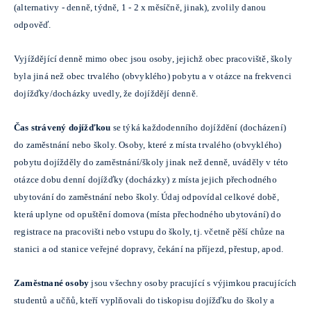
(alternativy - denně, týdně, 1 - 2 x měsíčně, jinak), zvolily danou
odpověď.
Vyjíždějící denně mimo obec jsou osoby, jejichž obec pracoviště, školy
byla jiná než obec trvalého (obvyklého) pobytu a v otázce na frekvenci
dojížďky/docházky uvedly, že dojíždějí denně.
Čas strávený dojížďkou
se týká každodenního dojíždění (docházení)
do zaměstnání nebo školy. Osoby, které z místa trvalého (obvyklého)
pobytu dojížděly do zaměstnání/školy jinak než denně, uváděly v této
otázce dobu denní dojížďky (docházky) z místa jejich přechodného
ubytování do zaměstnání nebo školy. Údaj odpovídal celkové době,
která uplyne od opuštění domova (místa přechodného ubytování) do
registrace na pracovišti nebo vstupu do školy, tj. včetně pěší chůze na
stanici a od stanice veřejné dopravy, čekání na příjezd, přestup, apod.
Zaměstnané osoby
jsou všechny osoby pracující s výjimkou pracujících
studentů a učňů, kteří vyplňovali do tiskopisu dojížďku do školy a