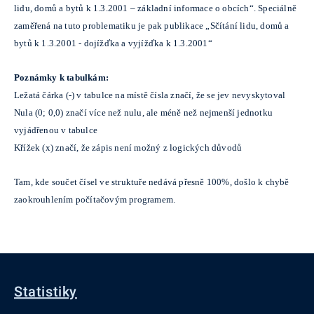
lidu, domů a bytů k 1.3.2001 – základní informace o obcích“. Speciálně
zaměřená na tuto problematiku je pak publikace „Sčítání lidu, domů a
bytů k 1.3.2001 - dojížďka a vyjížďka k 1.3.2001“
Poznámky k tabulkám:
Ležatá čárka (-) v tabulce na místě čísla značí, že se jev nevyskytoval
Nula (0; 0,0) značí více než nulu, ale méně než nejmenší jednotku
vyjádřenou v tabulce
Křížek (x) značí, že zápis není možný z logických důvodů
Tam, kde součet čísel ve struktuře nedává přesně 100%, došlo k chybě
zaokrouhlením počítačovým programem.
Statistiky