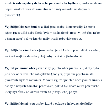
místa trvalého, obvyklého nebo přechodného bydliště
(otázka na denní
dojížďku/docházku do zaměstnání a školy a otázka na dopravní
prostředek).
Vyjíždějící do zaměstnání a škol
jsou osoby, které uvedly, že místo
jejich pracoviště nebo školy bylo v jiném domě, (resp. v jiné obci nebo
v jiném státu) než ve kterém měly trvalý (obvyklý) pobyt.
Vyjíždějící v rámci obce
jsou osoby, jejichž místo pracoviště je v obci,
ve které mají trvalý (obvyklý) pobyt, avšak v jiném domě.
Vyjíždějící mimo obec
jsou osoby, jejichž obec pracoviště, školy byla
jiná než obec trvalého (obvyklého) pobytu, případně jejichž místo
pracoviště bylo v zahraničí. V počtu vyjíždějících z obce jsou zahrnuty i
osoby, s nezjištěnou obcí pracoviště, pokud byl znám okres pracoviště,
který byl různý od okresu trvalého (obvyklého) pobytu.
Vyjíždějící denně
jsou osoby, které v otázce o frekvenci dojížďky