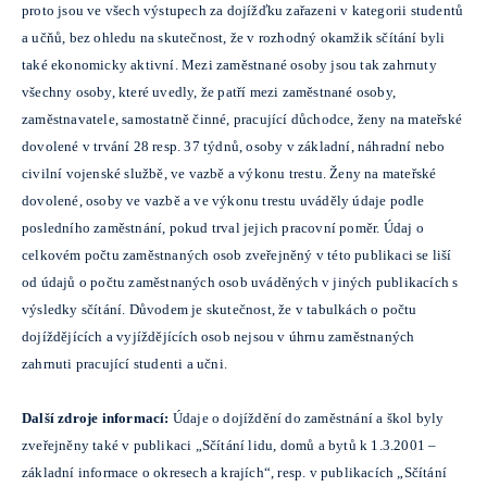
proto jsou ve všech výstupech za dojížďku zařazeni v kategorii studentů
a učňů, bez ohledu na skutečnost, že v rozhodný okamžik sčítání byli
také ekonomicky aktivní. Mezi zaměstnané osoby jsou tak zahrnuty
všechny osoby, které uvedly, že patří mezi zaměstnané osoby,
zaměstnavatele, samostatně činné, pracující důchodce, ženy na mateřské
dovolené v trvání 28 resp. 37 týdnů, osoby v základní, náhradní nebo
civilní vojenské službě, ve vazbě a výkonu trestu. Ženy na mateřské
dovolené, osoby ve vazbě a ve výkonu trestu uváděly údaje podle
posledního zaměstnání, pokud trval jejich pracovní poměr. Údaj o
celkovém počtu zaměstnaných osob zveřejněný v této publikaci se liší
od údajů o počtu zaměstnaných osob uváděných v jiných publikacích s
výsledky sčítání. Důvodem je skutečnost, že v tabulkách o počtu
dojíždějících a vyjíždějících osob nejsou v úhrnu zaměstnaných
zahrnuti pracující studenti a učni.
Další zdroje informací:
Údaje o dojíždění do zaměstnání a škol byly
zveřejněny také v publikaci „Sčítání lidu, domů a bytů k 1.3.2001 –
základní informace o okresech a krajích“, resp. v publikacích „Sčítání