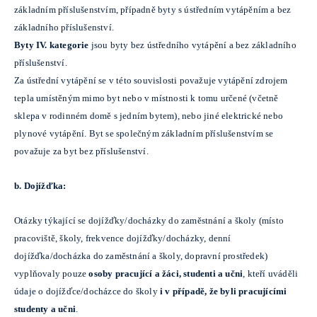
základním příslušenstvím, případně byty s ústředním vytápěním a bez
základního příslušenství.
Byty IV. kategorie
jsou byty bez ústředního vytápění a bez základního
příslušenství.
Za ústřední vytápění se v této souvislosti považuje vytápění zdrojem
tepla umístěným mimo byt nebo v místnosti k tomu určené (včetně
sklepa v rodinném domě s jedním bytem), nebo jiné elektrické nebo
plynové vytápění. Byt se společným základním příslušenstvím se
považuje za byt bez příslušenství.
b. Dojížďka:
Otázky týkající se dojížďky/docházky do zaměstnání a školy (místo
pracoviště, školy, frekvence dojížďky/docházky, denní
dojížďka/docházka do zaměstnání a školy, dopravní prostředek)
vyplňovaly pouze
osoby pracující a žáci, studenti a učni
, kteří uváděli
údaje o dojížďce/docházce do školy
i v případě, že byli pracujícími
studenty a učni
.