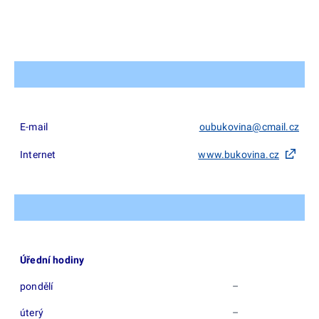
E-mail
oubukovina@cmail.cz
Internet
www.bukovina.cz
Úřední hodiny
pondělí
–
úterý
–