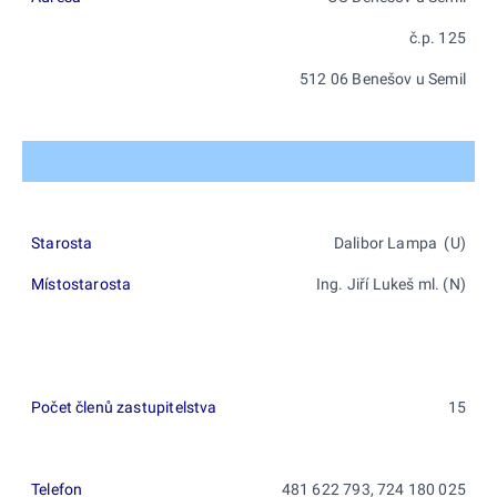
č.p. 125
512 06 Benešov u Semil
Starosta
Dalibor Lampa (U)
Místostarosta
Ing. Jiří Lukeš ml. (N)
Počet členů zastupitelstva
15
Telefon
481 622 793, 724 180 025