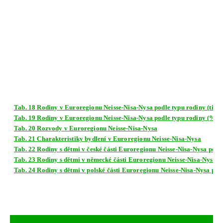
Tab. 18 Rodiny v Euroregionu Neisse-Nisa-Nysa podle typu rodiny (tis.)
Tab. 19 Rodiny v Euroregionu Neisse-Nisa-Nysa podle typu rodiny (%)
Tab. 20 Rozvody v Euroregionu Neisse-Nisa-Nysa
Tab. 21 Charakteristiky bydlení v Euroregionu Neisse-Nisa-Nysa
Tab. 22 Rodiny s dětmi v české části Euroregionu Neisse-Nisa-Nysa podle
Tab. 23 Rodiny s dětmi v německé části Euroregionu Neisse-Nisa-Nysa po
Tab. 24 Rodiny s dětmi v polské části Euroregionu Neisse-Nisa-Nysa podl