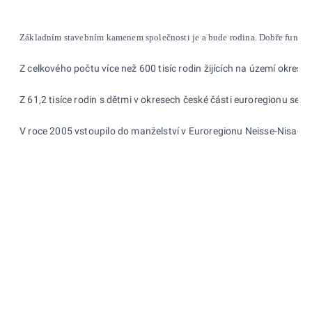
Základním stavebním kamenem společnosti je a bude rodina. Dobře fungující 
Z celkového počtu více než 600 tisíc rodin žijících na území okres
Z 61,2 tisíce rodin s dětmi v okresech české části euroregionu sečte
V roce 2005 vstoupilo do manželství v Euroregionu Neisse-Nisa-Nysa