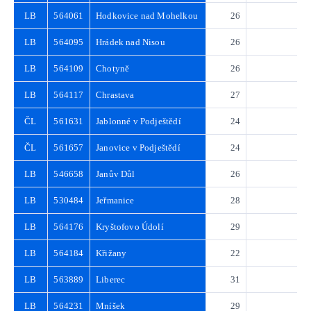
LB
564061
Hodkovice nad Mohelkou
26
3
LB
564095
Hrádek nad Nisou
26
3
LB
564109
Chotyně
26
3
LB
564117
Chrastava
27
3
ČL
561631
Jablonné v Podještědí
24
3
ČL
561657
Janovice v Podještědí
24
3
LB
546658
Janův Důl
26
3
LB
530484
Jeřmanice
28
4
LB
564176
Kryštofovo Údolí
29
4
LB
564184
Křižany
22
3
LB
563889
Liberec
31
4
LB
564231
Mníšek
29
4