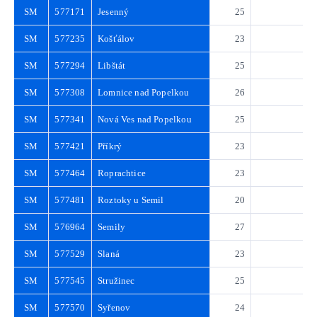
SM
577171
Jesenný
25
3
SM
577235
Košťálov
23
3
SM
577294
Libštát
25
3
SM
577308
Lomnice nad Popelkou
26
3
SM
577341
Nová Ves nad Popelkou
25
3
SM
577421
Příkrý
23
3
SM
577464
Roprachtice
23
3
SM
577481
Roztoky u Semil
20
2
SM
576964
Semily
27
3
SM
577529
Slaná
23
3
SM
577545
Stružinec
25
3
SM
577570
Syřenov
24
3