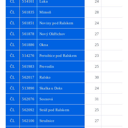
ČL
514161
Luka
24
3
ČL
561835
Mimoň
28
4
ČL
561851
Noviny pod Ralskem
24
3
ČL
561878
Nový Oldřichov
27
3
ČL
561886
Okna
25
3
ČL
514276
Pertoltice pod Ralskem
23
3
ČL
561983
Provodín
25
3
ČL
562017
Ralsko
30
4
ČL
513890
Skalka u Doks
24
3
ČL
562076
Sosnová
31
4
ČL
562092
Stráž pod Ralskem
25
3
ČL
562106
Stružnice
27
3