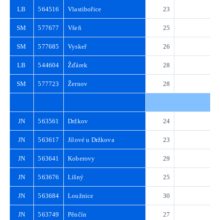
LB
564516
Vlastibořice
23
3
SM
577677
Všeň
25
3
SM
577685
Vyskeř
26
3
LB
544604
Žďárek
28
4
SM
577723
Žernov
28
4
JN
563561
Držkov
24
3
JN
563617
Jílové u Držkova
23
3
JN
563641
Koberovy
29
4
JN
563676
Líšný
25
3
JN
563684
Loužnice
30
4
JN
563749
Pěnčín
27
3