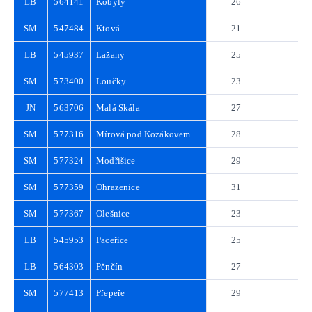
LB
564141
Kobyly
26
3
SM
547484
Ktová
21
3
LB
545937
Lažany
25
3
SM
573400
Loučky
23
3
JN
563706
Malá Skála
27
3
SM
577316
Mírová pod Kozákovem
28
4
SM
577324
Modřišice
29
4
SM
577359
Ohrazenice
31
4
SM
577367
Olešnice
23
3
LB
545953
Paceřice
25
3
LB
564303
Pěnčín
27
3
SM
577413
Přepeře
29
4