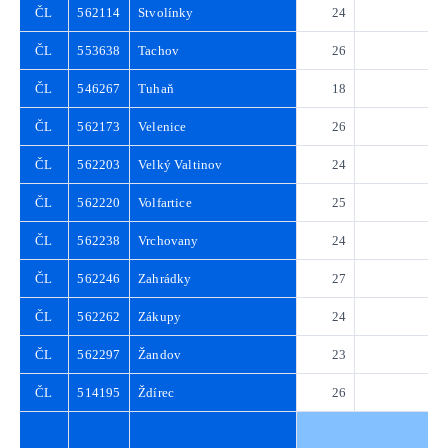
ČL
562114
Stvolínky
24
3
ČL
553638
Tachov
26
3
ČL
546267
Tuhaň
18
2
ČL
562173
Velenice
26
3
ČL
562203
Velký Valtinov
24
3
ČL
562220
Volfartice
25
3
ČL
562238
Vrchovany
24
3
ČL
562246
Zahrádky
27
3
ČL
562262
Zákupy
24
3
ČL
562297
Žandov
23
3
ČL
514195
Ždírec
26
3