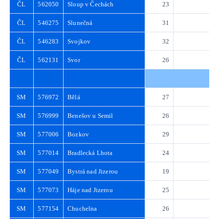
ČL
562050
Sloup v Čechách
23
3
ČL
546275
Slunečná
31
4
ČL
546283
Svojkov
32
4
ČL
562131
Svor
26
3
SM
576972
Bělá
27
3
SM
576999
Benešov u Semil
26
3
SM
577006
Bozkov
29
4
SM
577014
Bradlecká Lhota
24
3
SM
577049
Bystrá nad Jizerou
19
2
SM
577073
Háje nad Jizerou
25
3
SM
577154
Chuchelna
26
3