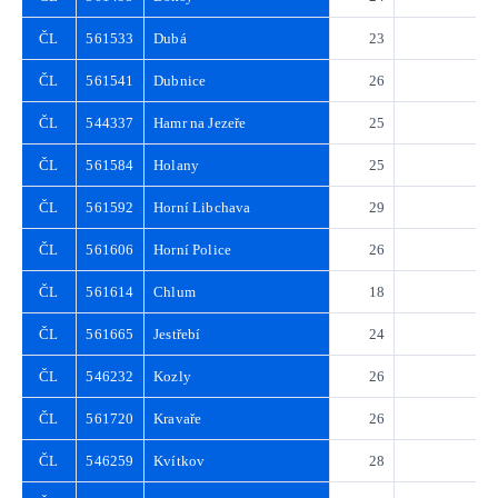
ČL
561533
Dubá
23
3
ČL
561541
Dubnice
26
3
ČL
544337
Hamr na Jezeře
25
3
ČL
561584
Holany
25
3
ČL
561592
Horní Libchava
29
4
ČL
561606
Horní Police
26
3
ČL
561614
Chlum
18
2
ČL
561665
Jestřebí
24
3
ČL
546232
Kozly
26
3
ČL
561720
Kravaře
26
3
ČL
546259
Kvítkov
28
4