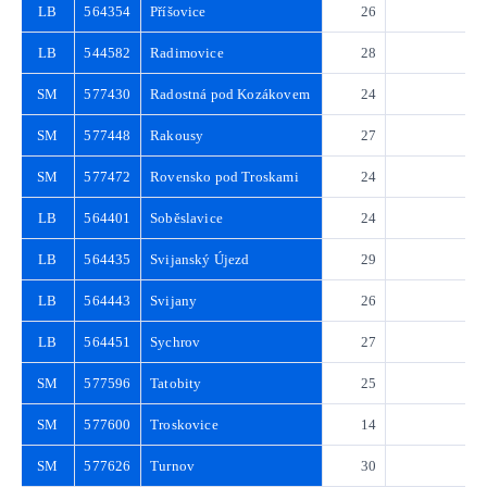
LB
564354
Příšovice
26
3
LB
544582
Radimovice
28
4
SM
577430
Radostná pod Kozákovem
24
3
SM
577448
Rakousy
27
3
SM
577472
Rovensko pod Troskami
24
3
LB
564401
Soběslavice
24
3
LB
564435
Svijanský Újezd
29
4
LB
564443
Svijany
26
3
LB
564451
Sychrov
27
3
SM
577596
Tatobity
25
3
SM
577600
Troskovice
14
2
SM
577626
Turnov
30
4