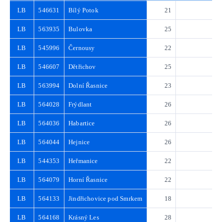
LB
546631
Bílý Potok
21
3
LB
563935
Bulovka
25
3
LB
545996
Černousy
22
3
LB
546607
Dětřichov
25
3
LB
563994
Dolní Řasnice
23
3
LB
564028
Frýdlant
26
3
LB
564036
Habartice
26
3
LB
564044
Hejnice
26
3
LB
544353
Heřmanice
22
3
LB
564079
Horní Řasnice
22
3
LB
564133
Jindřichovice pod Smrkem
18
2
LB
564168
Krásný Les
28
4