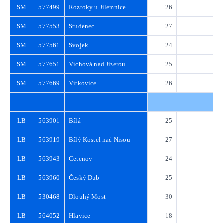
SM
577499
Roztoky u Jilemnice
26
3
SM
577553
Studenec
27
3
SM
577561
Svojek
24
3
SM
577651
Víchová nad Jizerou
25
3
SM
577669
Vítkovice
26
3
LB
563901
Bílá
25
3
LB
563919
Bílý Kostel nad Nisou
27
3
LB
563943
Cetenov
24
3
LB
563960
Český Dub
25
3
LB
530468
Dlouhý Most
30
4
LB
564052
Hlavice
18
2