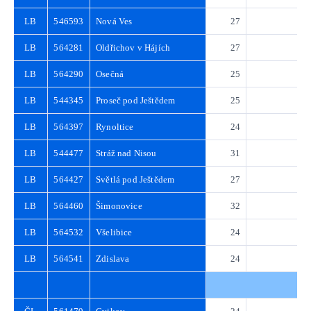
LB
546593
Nová Ves
27
3
LB
564281
Oldřichov v Hájích
27
3
LB
564290
Osečná
25
3
LB
544345
Proseč pod Ještědem
25
3
LB
564397
Rynoltice
24
3
LB
544477
Stráž nad Nisou
31
4
LB
564427
Světlá pod Ještědem
27
3
LB
564460
Šimonovice
32
4
LB
564532
Všelibice
24
3
LB
564541
Zdislava
24
3