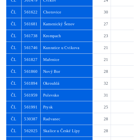
ČL
561479
Cvikov
24
3
ČL
561622
Chotovice
30
4
ČL
561681
Kamenický Šenov
27
3
ČL
561738
Krompach
23
3
ČL
561746
Kunratice u Cvikova
21
3
ČL
561827
Mařenice
21
3
ČL
561860
Nový Bor
28
4
ČL
561894
Okrouhlá
32
4
ČL
561959
Polevsko
31
4
ČL
561991
Prysk
25
3
ČL
530387
Radvanec
28
4
ČL
562025
Skalice u České Lípy
28
4