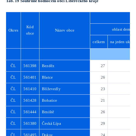
Tab. 19 Souhrnné hodnocení obcí Libereckého kraje
Kód
oblast demogr
Okres
Název obce
obce
celkem
na jeden ukaza
ČL
561398
Bezděz
27
3
ČL
561401
Blatce
26
3
ČL
561410
Blíževedly
23
3
ČL
561428
Bohatice
21
3
ČL
561444
Brniště
26
3
ČL
561380
Česká Lípa
29
4
ČL
561495
Doksy
24
3