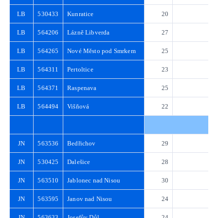
LB
530433
Kunratice
20
2
LB
564206
Lázně Libverda
27
3
LB
564265
Nové Město pod Smrkem
25
3
LB
564311
Pertoltice
23
3
LB
564371
Raspenava
25
3
LB
564494
Višňová
22
3
JN
563536
Bedřichov
29
4
JN
530425
Dalešice
28
4
JN
563510
Jablonec nad Nisou
30
4
JN
563595
Janov nad Nisou
24
3
JN
563633
Josefův Důl
24
3