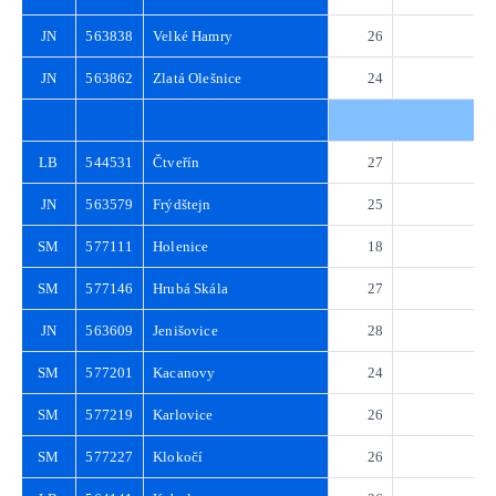
JN
563838
Velké Hamry
26
3
JN
563862
Zlatá Olešnice
24
3
LB
544531
Čtveřín
27
3
JN
563579
Frýdštejn
25
3
SM
577111
Holenice
18
2
SM
577146
Hrubá Skála
27
3
JN
563609
Jenišovice
28
4
SM
577201
Kacanovy
24
3
SM
577219
Karlovice
26
3
SM
577227
Klokočí
26
3