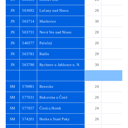
JN
563692
Lučany nad Nisou
28
4
JN
563714
Maršovice
30
4
JN
563731
Nová Ves nad Nisou
28
4
JN
546577
Pulečný
26
3
JN
563781
Rádlo
29
4
JN
563790
Rychnov u Jablonce n. N.
30
4
SM
576981
Benecko
24
3
SM
577031
Bukovina u Čisté
26
3
SM
577057
Čistá u Horek
24
3
SM
574201
Horka u Staré Paky
26
3