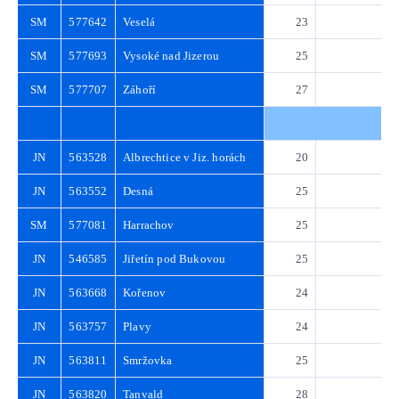
SM
577642
Veselá
23
3
SM
577693
Vysoké nad Jizerou
25
3
SM
577707
Záhoří
27
3
JN
563528
Albrechtice v Jiz. horách
20
2
JN
563552
Desná
25
3
SM
577081
Harrachov
25
3
JN
546585
Jiřetín pod Bukovou
25
3
JN
563668
Kořenov
24
3
JN
563757
Plavy
24
3
JN
563811
Smržovka
25
3
JN
563820
Tanvald
28
4