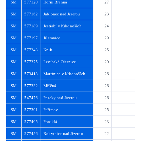
SM
577120
Horní Branná
27
3
SM
577162
Jablonec nad Jizerou
23
3
SM
577189
Jestřabí v Krkonoších
24
3
SM
577197
Jilemnice
29
4
SM
577243
Kruh
25
3
SM
577375
Levínská Olešnice
20
2
SM
573418
Martinice v Krkonoších
26
3
SM
577332
Mříčná
26
3
SM
547476
Paseky nad Jizerou
26
3
SM
577391
Peřimov
25
3
SM
577405
Poniklá
23
3
SM
577456
Rokytnice nad Jizerou
22
3