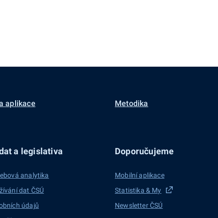
a aplikace
Metodika
at a legislativa
Doporučujeme
ebová analytika
Mobilní aplikace
žívání dat ČSÚ
Statistika & My
obních údajů
Newsletter ČSÚ