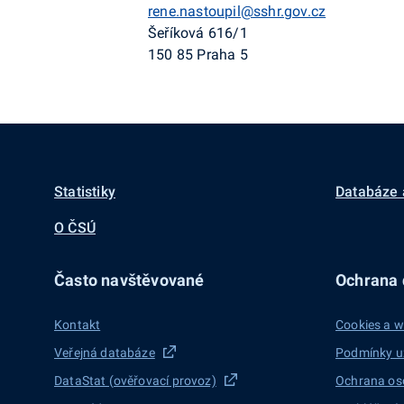
rene.nastoupil@sshr.gov.cz
Šeříková 616/1
150 85 Praha 5
Statistiky
Databáze 
O ČSÚ
Často navštěvované
Ochrana d
Kontakt
Cookies a w
Veřejná databáze
Podmínky u
DataStat (ověřovací provoz)
Ochrana os