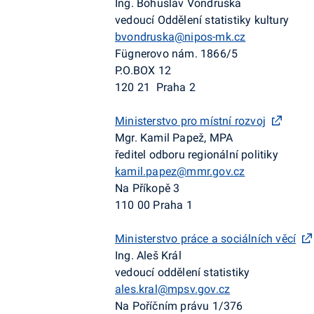
Ing. Bohuslav Vondruška
vedoucí Oddělení statistiky kultury
bvondruska@nipos-mk.cz
Fügnerovo nám. 1866/5
P.O.BOX 12
120 21 Praha 2
Ministerstvo pro místní rozvoj
Mgr. Kamil Papež, MPA
ředitel odboru regionální politiky
kamil.papez@mmr.gov.cz
Na Příkopě 3
110 00 Praha 1
Ministerstvo práce a sociálních věcí
Ing. Aleš Král
vedoucí oddělení statistiky
ales.kral@mpsv.gov.cz
Na Poříčním právu 1/376