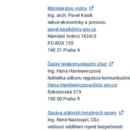
Ministerstvo vnitra
Ing. arch. Pavel Kasík
sekce ekonomiky a provozu
pavel.kasik@mv.gov.cz
Náměstí hrdinů 1634/3
P.O.BOX 155
140 21 Praha 4
Český telekomunikační úřad
Ing. Hana Hankiewiczová
ředitelka odboru regulace komunikační
Hana.Hankiewiczova@ctu.gov.cz
Sokolovská 219
190 00 Praha 9
Správa státních hmotných rezerv
Ing. René Nastoupil, CSc.
vedoucí oddělení ropné bezpečnosti