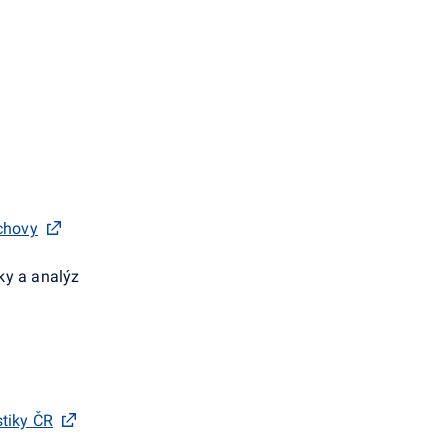
ýchovy
iky a analýz
stiky ČR