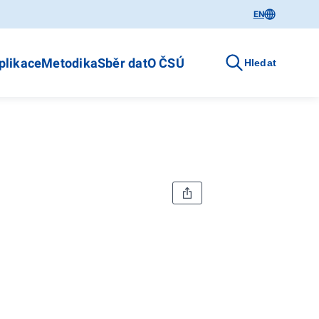
EN
plikace
Metodika
Sběr dat
O ČSÚ
Hledat