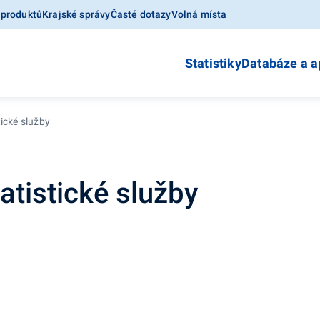
 produktů
Krajské správy
Časté dotazy
Volná místa
Statistiky
Databáze a a
tické služby
atistické služby