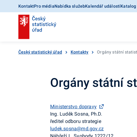
Kontakt
Pro média
Nabídka služeb
Kalendář událostí
Katalog
Český statistický úřad
Kontakty
Orgány státní statis
Orgány státní st
Ministerstvo dopravy
Ing. Luděk Sosna, Ph.D.
ředitel odboru strategie
ludek.sosna@md.gov.cz
Nábřeží L. Svobody 1222/12