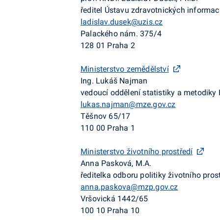
ředitel Ústavu zdravotnických informací
ladislav.dusek@uzis.cz
Palackého nám. 375/4
128 01 Praha 2
Ministerstvo zemědělství
Ing. Lukáš Najman
vedoucí oddělení statistiky a metodiky 
lukas.najman@mze.gov.cz
Těšnov 65/17
110 00 Praha 1
Ministerstvo životního prostředí
Anna Pasková, M.A.
ředitelka odboru politiky životního pros
anna.paskova@mzp.gov.cz
Vršovická 1442/65
100 10 Praha 10