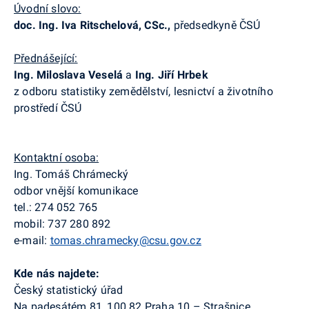
Úvodní slovo:
doc. Ing. Iva Ritschelová, CSc.,
předsedkyně ČSÚ
Přednášející:
Ing. Miloslava Veselá
a
Ing. Jiří Hrbek
z odboru statistiky zemědělství, lesnictví a životního
prostředí ČSÚ
Kontaktní osoba:
Ing. Tomáš Chrámecký
odbor vnější komunikace
tel.: 274 052 765
mobil: 737 280 892
e-mail:
tomas.chramecky@csu.gov.cz
Kde nás najdete:
Český statistický úřad
Na padesátém 81, 100 82 Praha 10 – Strašnice