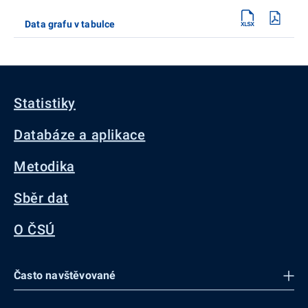
Data grafu v tabulce
Statistiky
Databáze a aplikace
Metodika
Sběr dat
O ČSÚ
Často navštěvované