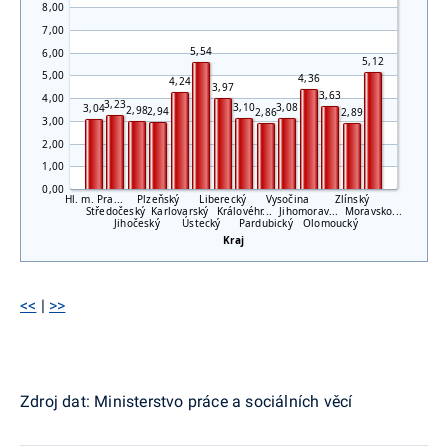
8,00
7,00
5,54
6,00
5,12
5,00
4,36
4,24
3,97
3,63
4,00
3,23
3,10
3,08
3,04
2,98
2,94
2,86
2,89
3,00
2,00
1,00
0,00
Hl. m. Pra...
Plzeňský
Liberecký
Vysočina
Zlínský
Středočeský
Karlovarský
Královéhr...
Jihomorav...
Moravsko...
Jihočeský
Ústecký
Pardubický
Olomoucký
Kraj
<<
|
>>
Zdroj dat: Ministerstvo práce a sociálních věcí