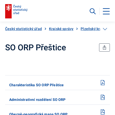
Český statistický úřad
Krajské správy
Plzeňský kraj
SO
SO ORP Přeštice
Charakteristika SO ORP Přeštice
Administrativní rozdělení SO ORP
Obecně-geografická mapa SO ORP