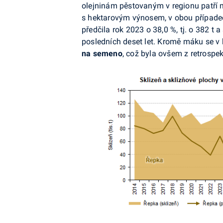
olejninám pěstovaným v regionu patří 
s hektarovým výnosem, v obou případec
předčila rok 2023 o 38,0 %, tj. o 382 t a
posledních deset let. Kromě máku se v k
na semeno
, což byla ovšem z retrospe