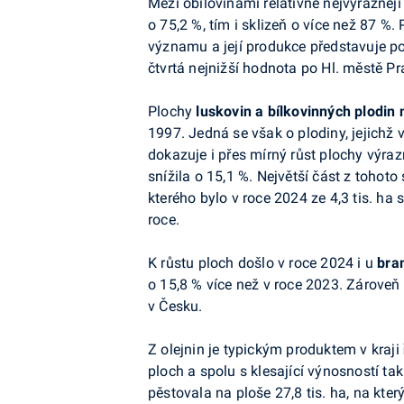
Mezi obilovinami relativně nejvýrazněj
o 75,2 %, tím i sklizeň o více než 87 %.
významu a její produkce představuje po
čtvrtá nejnižší hodnota po Hl. městě Pr
Plochy
luskovin a bílkovinných plodin 
1997. Jedná se však o plodiny, jejichž v
dokazuje i přes mírný růst plochy výra
snížila o 15,1 %. Největší část z tohoto
kterého bylo v roce 2024 ze 4,3 tis. ha 
roce.
K růstu ploch došlo v roce 2024 i u
bra
o 15,8 % více než v roce 2023. Zároveň t
v Česku.
Z olejnin je typickým produktem v kraji
ploch a spolu s klesající výnosností tak
pěstovala na ploše 27,8 tis. ha, na kter