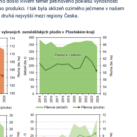
ho došlo vlivem téměř pětinového poklesu výnosnosti
eho produkci. I tak byla sklizeň ozimého ječmene v našem
m druhá nejvyšší mezi regiony Česka.