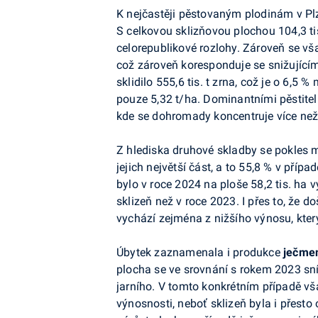
K nejčastěji pěstovaným plodinám v Pl
S celkovou sklizňovou plochou 104,3 tis
celorepublikové rozlohy. Zároveň se vša
což zároveň koresponduje se snižujícím
sklidilo 555,6 tis. t zrna, což je o 6,
pouze 5,32 t/ha. Dominantními pěstitel
kde se dohromady koncentruje více než t
Z hlediska druhové skladby se pokles m
jejich největší část, a to 55,8 % v příp
bylo v roce 2024 na ploše 58,2 tis. ha v
sklizeň než v roce 2023. I přes to, že 
vychází zejména z nižšího výnosu, který 
Úbytek zaznamenala i produkce
ječme
plocha se ve srovnání s rokem 2023 sní
jarního. V tomto konkrétním případě v
výnosnosti, neboť sklizeň byla i přesto