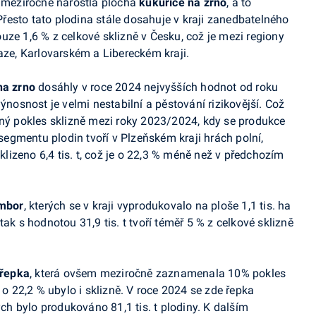
i meziročně narostla plocha
kukuřice na zrno
, a to
 Přesto tato plodina stále dosahuje v kraji zanedbatelného
uze 1,6 % z celkové sklizně v Česku, což je mezi regiony
aze, Karlovarském a Libereckém kraji.
na zrno
dosáhly v roce 2024 nejvyšších hodnot od roku
ýnosnost je velmi nestabilní a pěstování rizikovější. Což
zný pokles sklizně mezi roky 2023/2024, kdy se produkce
 segmentu plodin tvoří v Plzeňském kraji hrách polní,
sklizeno 6,4 tis. t, což je o 22,3 % méně než v předchozím
mbor
, kterých se v kraji vyprodukovalo na ploše 1,1 tis. ha
ak s hodnotou 31,9 tis. t tvoří téměř 5 % z celkové sklizně
řepka
, která ovšem meziročně zaznamenala 10% pokles
 o 22,2 % ubylo i sklizně. V roce 2024 se zde řepka
ých bylo produkováno 81,1 tis. t plodiny. K dalším