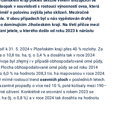
lzeňském kraji pokles sklizně vlivem snižujících se
aopak v souvislosti s rostoucí výnosností ovsa, která
éměř o polovinu zvýšila jeho sklizeň. Meziročně
kale. V obou případech byl u nás vypěstován druhý
po dominujícím Jihočeském kraji. Na třetí příčce mezi
izni jetele, u kterého došlo od roku 2023 k nárůstu
 k 31. 5. 2024 v Plzeňském kraji přes 40 % rozlohy. Za
 o 10,8 tis. ha, tj. o 3,4 % a dosáhla tak v roce 2024
ývoje byl zřejmý i v případě obhospodařované orné půdy,
,9 %. Plocha obhospodařované orné půdy se od roku 2014
ěř o 6,0 % na hodnotu 208,3 tis. ha mapovanou v roce 2024.
ý mírně rostoucí trend
osevních ploch
v posledních letech.
azantně propadly o více než 10 %, poté kolísaly mezi 190–
írné oživení. Konkrétně ve srovnání s rokem 2023 se
. ha (tj. o 0,8 %) a v roce 2024 tak dosáhla na hodnotu