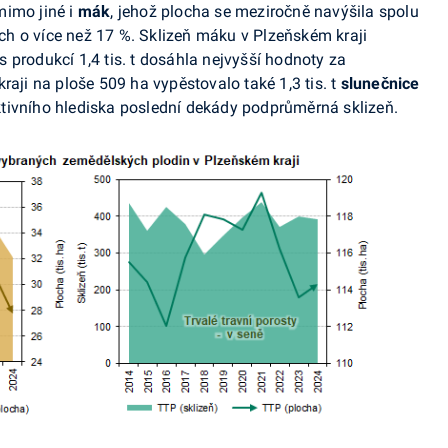
mimo jiné i
mák
, jehož plocha se meziročně navýšila spolu
h o více než 17 %. Sklizeň máku v Plzeňském kraji
 s produkcí 1,4 tis. t dosáhla nejvyšší hodnoty za
raji na ploše 509 ha vypěstovalo také 1,3 tis. t
slunečnice
ktivního hlediska poslední dekády podprůměrná sklizeň.