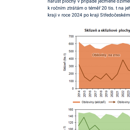
nárůst plochy v případě ječmene ozimé
k ročním ztrátám o téměř 20 tis. t na j
kraji v roce 2024 po kraji Středočeské