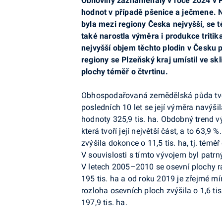
Obiloviny zaznamenaly v roce 2024 v P
hodnot v případě pšenice a ječmene. N
byla mezi regiony Česka nejvyšší, se t
také narostla výměra i produkce triti
nejvyšší objem těchto plodin v Česku 
regiony se Plzeňský kraj umístil ve skl
plochy téměř o čtvrtinu.
Obhospodařovaná zemědělská půda tvoří
posledních 10 let se její výměra navýšila
hodnoty 325,9 tis. ha. Obdobný trend v
která tvoří její největší část, a to 63
zvýšila dokonce o 11,5 tis. ha, tj. tém
V souvislosti s tímto vývojem byl patrn
V letech 2005–2010 se osevní plochy r
195 tis. ha a od roku 2019 je zřejmé m
rozloha osevních ploch zvýšila o 1,6 tis
197,9 tis. ha.