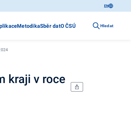
EN
plikace
Metodika
Sběr dat
O ČSÚ
Hledat
 2024
 kraji v roce