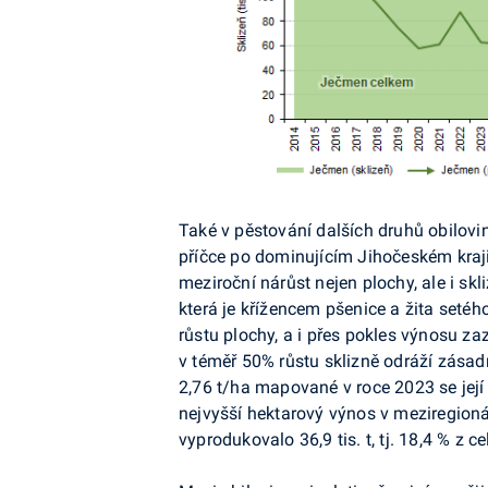
Také v pěstování dalších druhů obilovi
příčce po dominujícím Jihočeském kraji
meziroční nárůst nejen plochy, ale i skl
která je křížencem pšenice a žita seté
růstu plochy, a i přes pokles výnosu za
v téměř 50% růstu sklizně odráží zása
2,76 t/ha mapované v roce 2023 se její
nejvyšší hektarový výnos v meziregioná
vyprodukovalo 36,9 tis. t, tj. 18,4 % z c