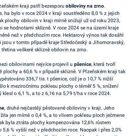
zeňském kraji patří bezesporu
obiloviny na zrno
.
. ha bylo v roce 2024 v kraji soustředěno 8,0 % z jejich
k plochy obilovin v kraji mírně snižují už od roku 2023,
i se hodnotami sklizně. V roce 2024 se na území kraje
5 % méně než v předchozím roce. Hektarový výnos tak dosáhl
i jsou v tomto případě kraje Středočeský a Jihomoravský,
řetina veškeré sklizně obilovin na zrno.
ezi obilovinami nejvíce projevil u
pšenice
, která tvoří
adě plochy a 60,6 % v případě sklizně. V Plzeňském kraji tak
ypěstováno 336,7 tis. t pšenice, což je o 10,7 % nižší
došlo k meziročnímu poklesu plochy o téměř 5 %, snížení
klesl o 6,1 %, a to z 6,16 na 5,79 t/ha v roce 2024.
ne
, druhé nejčastěji pěstované obiloviny v kraji. Jeho
žila jen mírně o 0,4 %, a to vlivem poklesu ploch ječmene
šak byla ztráta plochy kompenzována 12,6% růstem
 o 5,6 % vyšší než v předchozím roce. Naopak i přes 2,0%