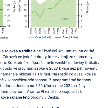
n a to
ovsa a tritikale
se Plzeňský kraj umístil na druhé
. Zároveň se jedná o druhy, které v kraji zaznamenaly
izně. Konkrétně v případě uměle vzniklé obiloviny tritikale,
ho, došlo ve srovnání s rokem 2023 k více než pětinovému
znamenala sklizeň 11,1% růst. Na rozdíl od ovsa, kde se
dně vliv navýšení výnosnosti. Z podprůměrné hodnoty
 hodnota dostala na 3,89 t/ha v roce 2024, což byl
lním srovnání. V rámci Plzeňského kraje se tak
elkové sklizně této plodiny v Česku.