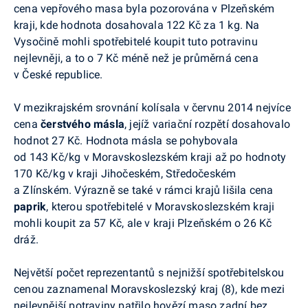
cena vepřového masa byla pozorována v Plzeňském
kraji, kde hodnota dosahovala 122 Kč za 1 kg. Na
Vysočině mohli spotřebitelé koupit tuto potravinu
nejlevněji, a to o 7 Kč méně než je průměrná cena
v České republice.
V mezikrajském srovnání kolísala v červnu 2014 nejvíce
cena
čerstvého másla
, jejíž variační rozpětí dosahovalo
hodnot 27 Kč. Hodnota másla se pohybovala
od 143 Kč/kg v Moravskoslezském kraji až po hodnoty
170 Kč/kg v kraji Jihočeském, Středočeském
a Zlínském. Výrazně se také v rámci krajů lišila cena
paprik
, kterou spotřebitelé v Moravskoslezském kraji
mohli koupit za 57 Kč, ale v kraji Plzeňském o 26 Kč
dráž.
Největší počet reprezentantů s nejnižší spotřebitelskou
cenou zaznamenal Moravskoslezský kraj (8), kde mezi
nejlevnější potraviny patřilo hovězí maso zadní bez