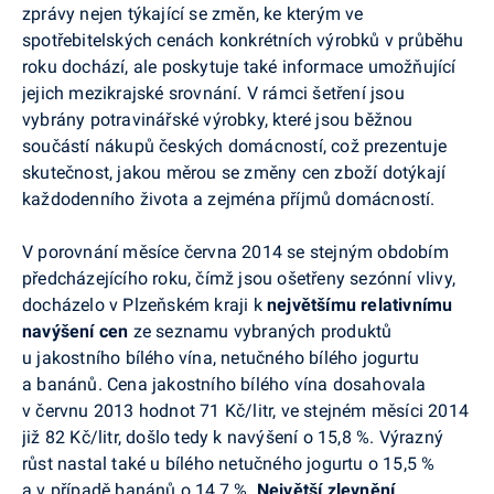
zprávy nejen týkající se změn, ke kterým ve
spotřebitelských cenách konkrétních výrobků v průběhu
roku dochází, ale poskytuje také informace umožňující
jejich mezikrajské srovnání. V rámci šetření jsou
vybrány potravinářské výrobky, které jsou běžnou
součástí nákupů českých domácností, což prezentuje
skutečnost, jakou měrou se změny cen zboží dotýkají
každodenního života a zejména příjmů domácností.
V porovnání měsíce června 2014 se stejným obdobím
předcházejícího roku, čímž jsou ošetřeny sezónní vlivy,
docházelo v Plzeňském kraji k
největšímu relativnímu
navýšení cen
ze seznamu vybraných produktů
u jakostního bílého vína, netučného bílého jogurtu
a banánů. Cena jakostního bílého vína dosahovala
v červnu 2013 hodnot 71 Kč/litr, ve stejném měsíci 2014
již 82 Kč/litr, došlo tedy k navýšení o 15,8 %. Výrazný
růst nastal také u bílého netučného jogurtu o 15,5 %
a v případě banánů o 14,7 %.
Největší zlevnění