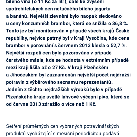
bílého vína (o
11
Kč za litr), dále ke zvýšení
spotřebitelských cen netučného bílého jogurtu
a
banánů. Největší zlevnění bylo naopak sledováno
u
ceny konzumních brambor, která se snížila o
36,8
%.
Tento jev byl monitorován v
případě všech krajů České
republiky, nejvíce patrný byl v
Kraji Vysočina, kde cena
brambor v
porovnání s
červnem 2013 klesla o
52,7
%.
Největší rozpětí cen bylo pozorováno v
případě
čerstvého másla, kde se hodnota v
extrémním případě
mezi kraji lišila až o
27
Kč. V
kraji Plzeňském
a
Jihočeském byl zaznamenán největší počet nejdražší
potravin z
výběrového seznamu reprezentantů.
Jedním z
těchto nejdražších výrobků bylo v
případě
Plzeňského kraje světlé lahvové výčepní pivo, které se
od června 2013 zdražilo o
více než 1
Kč.
Šetření průměrných cen vybraných potravinářských
produktů vycházející s měsíční periodicitou podává