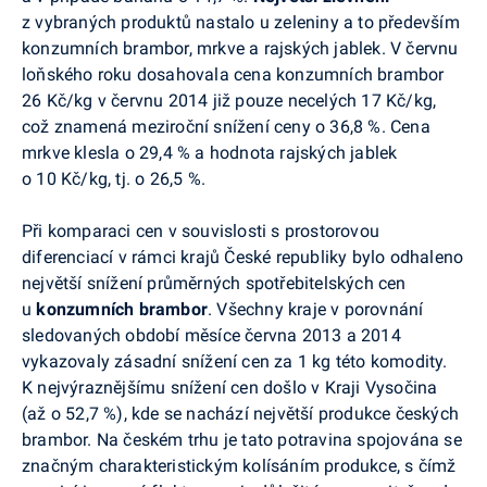
z vybraných produktů nastalo u zeleniny a to především
konzumních brambor, mrkve a rajských jablek. V červnu
loňského roku dosahovala cena konzumních brambor
26 Kč/kg v červnu 2014 již pouze necelých 17 Kč/kg,
což znamená meziroční snížení ceny o 36,8 %. Cena
mrkve klesla o 29,4 % a hodnota rajských jablek
o 10 Kč/kg, tj. o 26,5 %.
Při komparaci cen v souvislosti s prostorovou
diferenciací v rámci krajů České republiky bylo odhaleno
největší snížení průměrných spotřebitelských cen
u
konzumních brambor
. Všechny kraje v porovnání
sledovaných období měsíce června 2013 a 2014
vykazovaly zásadní snížení cen za 1 kg této komodity.
K nejvýraznějšímu snížení cen došlo v Kraji Vysočina
(až o 52,7 %), kde se nachází největší produkce českých
brambor. Na českém trhu je tato potravina spojována se
značným charakteristickým kolísáním produkce, s čímž