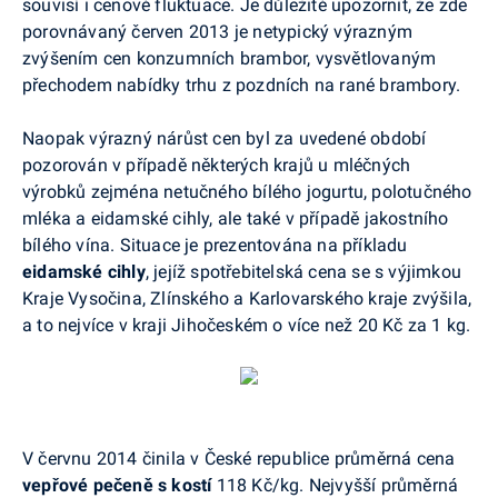
souvisí i cenové fluktuace. Je důležité upozornit, že zde
porovnávaný červen 2013 je netypický výrazným
zvýšením cen konzumních brambor, vysvětlovaným
přechodem nabídky trhu z pozdních na rané brambory.
Naopak výrazný nárůst cen byl za uvedené období
pozorován v případě některých krajů u mléčných
výrobků zejména netučného bílého jogurtu, polotučného
mléka a eidamské cihly, ale také v případě jakostního
bílého vína. Situace je prezentována na příkladu
eidamské cihly
, jejíž spotřebitelská cena se s výjimkou
Kraje Vysočina, Zlínského a Karlovarského kraje zvýšila,
a to nejvíce v kraji Jihočeském o více než 20 Kč za 1 kg.
V červnu 2014 činila v České republice průměrná cena
vepřové pečeně s
kostí
118 Kč/kg. Nejvyšší průměrná