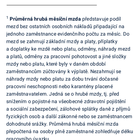
1
Průměrná hrubá měsíční mzda
představuje podíl
mezd bez ostatních osobních nákladů připadající na
jednoho zaměstnance evidenčního počtu za měsíc. Do
mezd se zahrnují základní mzdy a platy, příplatky
a doplatky ke mzdě nebo platu, odměny, náhrady mezd
a platů, odměny za pracovní pohotovost a jiné složky
mzdy nebo platu, které byly v daném období
zaměstnancům zúčtovány k výplatě. Nezahrnují se
náhrady mzdy nebo platu za dobu trvání dočasné
pracovní neschopnosti nebo karantény placené
zaměstnavatelem. Jedná se o hrubé mzdy, tj. před
snížením o pojistné na všeobecné zdravotní pojištění
a sociální zabezpečení, zálohové splátky daně z příjmů
fyzických osob a další zákonné nebo se zaměstnancem
dohodnuté srážky.
Průměrná hrubá měsíční mzda
přepočtená na osoby plně zaměstnané zohledňuje délku
pracovního úvazku.