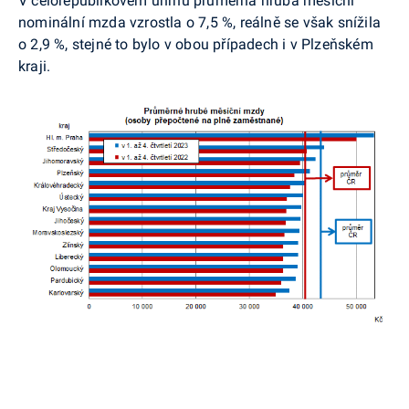
V celorepublikovém úhrnu průměrná hrubá měsíční
nominální mzda vzrostla o 7,5 %, reálně se však snížila
o 2,9 %, stejné to bylo v obou případech i v Plzeňském
kraji.