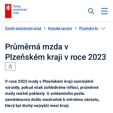
Český statistický úřad
Krajské správy
Plzeňský kraj
Ak
Průměrná mzda v
Plzeňském kraji v roce 2023
V roce 2023 mzdy v Plzeňském kraji nominálně
vzrostly, pokud však zohledníme inflaci, průměrné
mzdy reálně poklesly. U evidenčního počtu
zaměstnanců došlo meziročně k mírnému nárůstu,
který byl druhý nejvyšší mezi kraji.