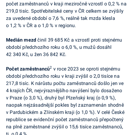
počet zaměstnanců v kraji meziročně vzrostl o 0,2 % na
219,0 tisíc.
Spotřebitelské ceny v ČR celkem se zvýšily
za uvedené období o 7,6 %, reálně tak mzda klesla
o 1,2 % v ČR a o 1,0 % v regionu.
Medián mezd
činil 39 685 Kč a vzrostl proti stejnému
období předchozího roku o 6,0 %, u mužů dosáhl
42 340 Kč, u žen 36 842 Kč.
2
Počet zaměstnanců
v roce 2023 se oproti stejnému
období předchozího roku v kraji zvýšil o 2,0 tisíce na
217,8 tisíc. K nárůstu počtu zaměstnanců došlo jen ve
4 krajích ČR, nejvýraznějšího navýšení bylo dosaženo
v Praze (o 3,0 %), druhý byl Plzeňský kraj (o 0,9 %),
naopak nejzásadnější pokles byl zaznamenán shodně
v Pardubickém a Zlínském kraji (o 1,0 %). V celé České
republice se evidenční počet zaměstnanců přepočtený
na plně zaměstnané zvýšil o 15,6 tisíce zaměstnanců,
tj. o 0,4 %.