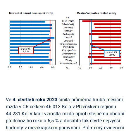
Ve
4. čtvrtletí roku 2023
činila průměrná hrubá měsíční
mzda v ČR celkem 46 013 Kč a v Plzeňském regionu
44 231 Kč. V kraji vzrostla mzda oproti stejnému období
předchozího roku o 6,5 % a dosáhla tak čtvrté nejvyšší
hodnoty v mezikrajském porovnání. Průměr
ný evidenční