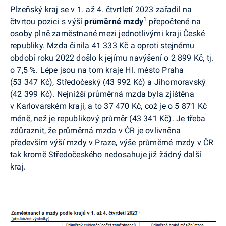
Plzeňský kraj se v 1. až 4. čtvrtletí 2023 zařadil na
1
čtvrtou pozici s výší
průměrné mzdy
přepočtené na
osoby plně zaměstnané mezi jednotlivými kraji České
republiky. Mzda činila 41 333 Kč a oproti stejnému
období roku 2022 došlo k jejímu navýšení o 2 899 Kč, tj.
o 7,5 %. Lépe jsou na tom kraje Hl. město Praha
(53 347 Kč), Středočeský (43 992 Kč) a Jihomoravský
(42 399 Kč). Nejnižší průměrná mzda byla zjištěna
v Karlovarském kraji, a to 37 470 Kč, což je o 5 871 Kč
méně, než je republikový průměr (43 341 Kč). Je třeba
zdůraznit, že průměrná mzda v ČR je ovlivněna
především výší mzdy v Praze, výše průměrné mzdy v ČR
tak kromě Středočeského nedosahuje již žádný další
kraj.