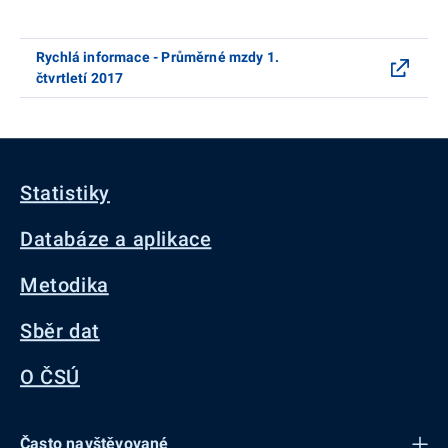
Rychlá informace - Průměrné mzdy 1.
čtvrtletí 2017
Statistiky
Databáze a aplikace
Metodika
Sběr dat
O ČSÚ
Často navštěvované