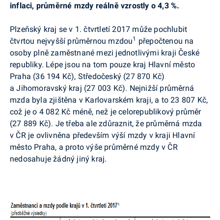
inflaci, průměrné mzdy reálně vzrostly o 4,3 %.
Plzeňský kraj se v 1. čtvrtletí 2017 může pochlubit
1
čtvrtou nejvyšší průměrnou mzdou
přepočtenou na
osoby plně zaměstnané mezi jednotlivými kraji České
republiky. Lépe jsou na tom pouze kraj Hlavní město
Praha (36 194 Kč), Středočeský (27 870 Kč)
a Jihomoravský kraj (27 003 Kč). Nejnižší průměrná
mzda byla zjištěna v Karlovarském kraji, a to 23 807 Kč,
což je o 4 082 Kč méně, než je celorepublikový průměr
(27 889 Kč). Je třeba ale zdůraznit, že průměrná mzda
v ČR je ovlivněna především výší mzdy v kraji Hlavní
město Praha, a proto výše průměrné mzdy v ČR
nedosahuje žádný jiný kraj.