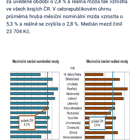
za uvedené období o 2,4 % a reálná mzda tak vzrostla
ve všech krajích ČR. V celorepublikovém úhrnu
průměrná hrubá měsíční nominální mzda vzrostla o
5,3 % a reálně se zvýšila o 2,8 %. Medián mezd činil
23 704 Kč.