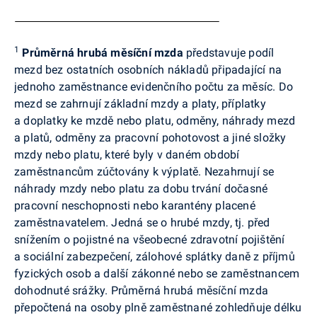
1
Průměrná hrubá měsíční mzda
představuje podíl
mezd bez ostatních osobních nákladů připadající na
jednoho zaměstnance evidenčního počtu za měsíc. Do
mezd se zahrnují základní mzdy a platy, příplatky
a doplatky ke mzdě nebo platu, odměny, náhrady mezd
a platů, odměny za pracovní pohotovost a jiné složky
mzdy nebo platu, které byly v daném období
zaměstnancům zúčtovány k výplatě. Nezahrnují se
náhrady mzdy nebo platu za dobu trvání dočasné
pracovní neschopnosti nebo karantény placené
zaměstnavatelem. Jedná se o hrubé mzdy, tj. před
snížením o pojistné na všeobecné zdravotní pojištění
a sociální zabezpečení, zálohové splátky daně z příjmů
fyzických osob a další zákonné nebo se zaměstnancem
dohodnuté srážky.
Průměrná hrubá měsíční mzda
přepočtená na osoby plně zaměstnané zohledňuje délku