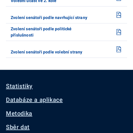
Volební účast ve 2. kole
Zvolení senátoři podle navrhující strany
Zvolení senátoři podle politické
příslušnosti
Zvolení senátoři podle volební strany
Statistiky
Databáze a aplikace
Metodika
Sběr dat