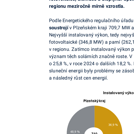
regionu meziročně mírně vzrostla.
Podle Energetického regulačního úřadu 
soustrojí
v Plzeňském kraji 709,7 MW a 
Nejvyšší instalovaný výkon, tedy nejvyš
fotovoltaické
(346,8 MW) a parní (262,1
v regionu. Zatímco instalovaný výkon p
význam těch solárních značně roste. V 
o 25,8 %, v roce 2024 o dalších 18,2 %
sluneční energii byly problémy se zás
a následný růst cen energií.