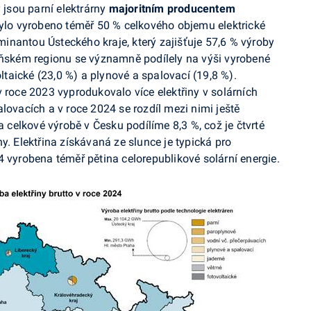
y jsou parní elektrárny
majoritním producentem
bylo vyrobeno téměř 50 % celkového objemu elektrické
ominantou Ústeckého kraje, který zajišťuje 57,6 % výroby
zeňském regionu se významně podílely na výši vyrobené
ltaické
(23,0 %) a plynové a spalovací (19,8 %).
 roce 2023 vyprodukovalo více elektřiny v solárních
lovacích a v roce 2024 se rozdíl mezi nimi ještě
 celkové výrobě v Česku podílíme 8,3 %, což je čtvrté
y. Elektřina získávaná ze slunce je typická pro
4 vyrobena téměř pětina celorepublikové solární energie.