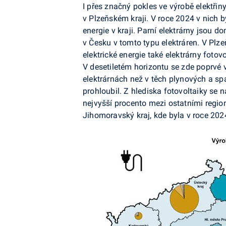
I přes značný pokles ve výrobě elektřin
v Plzeňském kraji. V roce 2024 v nich 
energie v kraji. Parní elektrárny jsou d
v Česku v tomto typu elektráren. V Pl
elektrické energie také elektrárny
fotovo
V desetiletém horizontu se zde poprvé v
elektrárnách než v těch plynových a spa
prohloubil. Z hlediska
fotovoltaiky
se na
nejvyšší procento mezi ostatními region
Jihomoravský kraj, kde byla v roce 202