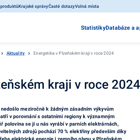
 produktů
Krajské správy
Časté dotazy
Volná místa
Statistiky
Databáze a a
Aktuality
Energetika v Plzeňském kraji v roce 2024
zeňském kraji v roce 202
dy nedošlo meziročně k žádným zásadním výkyvům
epatří v porovnání s ostatními regiony k významným
polovina se jí u nás vyrábí v parních elektrárnách,
ovitelných zdrojů pochází 70 % elektřiny především díky
třeba elektrické energie i zemního plynu v Plzeňském