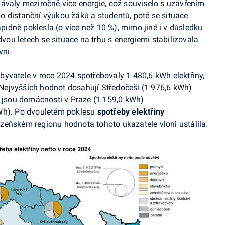
ávaly meziročně více energie, což souviselo s uzavřením
o distanční výukou žáků a studentů, poté se situace
apidně poklesla (o více než 10 %), mimo jiné i v důsledku
dvou letech se situace na trhu s energiemi stabilizovala
vni.
yvatele v roce 2024 spotřebovaly 1 480,6 kWh elektřiny,
. Nejvyšších hodnot dosahují Středočeši (1 976,6 kWh)
í jsou domácnosti v Praze (1 159,0 kWh)
kWh). Po dvouletém poklesu
spotřeby elektřiny
lzeňském regionu hodnota tohoto ukazatele vloni ustálila.