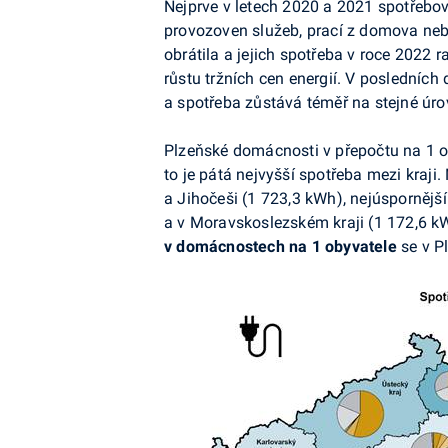
Nejprve v letech 2020 a 2021 spotřebov
provozoven služeb, prací z domova neb
obrátila a jejich spotřeba v roce 2022 r
růstu tržních cen energií. V posledních 
a spotřeba zůstává téměř na stejné úro
Plzeňské domácnosti v přepočtu na 1 ob
to je pátá nejvyšší spotřeba mezi kraji
a Jihočeši (1 723,3 kWh), nejúspornějš
a v Moravskoslezském kraji (1 172,6 
v domácnostech na 1 obyvatele
se v P