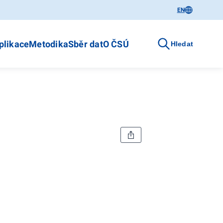
EN
plikace
Metodika
Sběr dat
O ČSÚ
Hledat
4