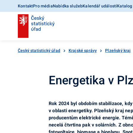
Kontakt
Pro média
Nabídka služeb
Kalendář událostí
Katalog
Český statistický úřad
Krajské správy
Plzeňský kraj
Energetika v Pl
Rok 2024 byl obdobím stabilizace, k
v oblasti energetiky. Plzeňský kraj n
producentům elektrické energie. Téměř 
necelá čtvrtina pak v solárních. Z obn
fotovoltaice
, biomase a bioplynu. Spo