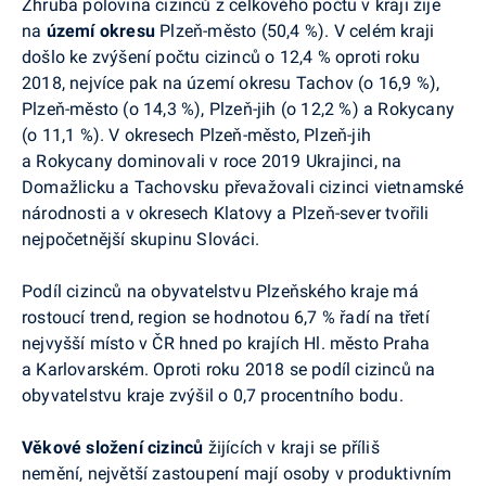
Zhruba polovina cizinců z celkového počtu v kraji žije
na
území okresu
Plzeň-město (50,4 %). V celém kraji
došlo ke zvýšení počtu cizinců o 12,4 % oproti roku
2018, nejvíce pak na území okresu Tachov (o 16,9 %),
Plzeň-město (o 14,3 %), Plzeň-jih (o 12,2 %) a Rokycany
(o 11,1 %). V okresech Plzeň-město, Plzeň-jih
a Rokycany dominovali v roce 2019 Ukrajinci, na
Domažlicku a Tachovsku převažovali cizinci vietnamské
národnosti
a v
okresech Klatovy a Plzeň-sever tvořili
nejpočetnější skupinu Slováci.
Podíl cizinců na obyvatelstvu Plzeňského kraje má
rostoucí trend, region se hodnotou 6,7 % řadí na třetí
nejvyšší místo v ČR hned po krajích Hl. město Praha
a Karlovarském. Oproti roku 2018 se podíl cizinců na
obyvatelstvu kraje zvýšil o 0,7 procentního bodu.
Věkové složení cizinců
žijících v kraji se příliš
nemění, největší zastoupení mají osoby v produktivním