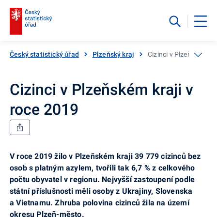
Český statistický úřad
Plzeňský kraj
Cizinci v Plzeňském kr
Cizinci v Plzeňském kraji v
roce 2019
V roce 2019 žilo v Plzeňském kraji 39 779 cizinců bez
osob s platným azylem, tvořili tak 6,7 % z celkového
počtu obyvatel v regionu. Nejvyšší zastoupení podle
státní příslušnosti měli osoby z Ukrajiny, Slovenska
a Vietnamu. Zhruba polovina cizinců žila na území
okresu Plzeň-město.