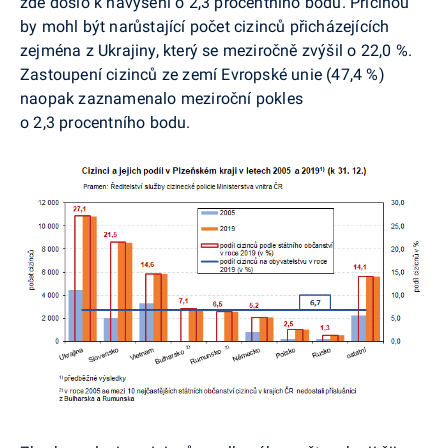
zde došlo k navýšení o 2,3 procentního bodu. Příčinou
by mohl být narůstající počet cizinců přicházejících
zejména z Ukrajiny, který se meziročně zvýšil o 22,0 %.
Zastoupení cizinců ze zemí Evropské unie (47,4 %)
naopak zaznamenalo meziroční pokles
o 2,3 procentního bodu.