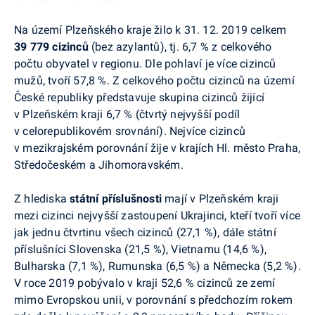
Na území Plzeňského kraje žilo k 31. 12. 2019 celkem
39 779 cizinců
(bez azylantů), tj. 6,7 % z celkového
počtu obyvatel v regionu. Dle pohlaví je více cizinců
mužů, tvoří 57,8 %. Z celkového počtu cizinců na území
České republiky představuje skupina cizinců žijící
v Plzeňském kraji 6,7 % (čtvrtý nejvyšší podíl
v celorepublikovém srovnání). Nejvíce cizinců
v mezikrajském porovnání žije v krajích Hl. město Praha,
Středočeském a Jihomoravském.
Z hlediska
státní příslušnosti
mají v Plzeňském kraji
mezi cizinci nejvyšší zastoupení Ukrajinci, kteří tvoří více
jak jednu čtvrtinu všech cizinců (27,1 %), dále státní
příslušníci Slovenska (21,5 %), Vietnamu (14,6 %),
Bulharska (7,1 %), Rumunska (6,5 %) a Německa (5,2 %).
V roce 2019 pobývalo v kraji 52,6 % cizinců ze zemí
mimo Evropskou unii, v porovnání s předchozím rokem