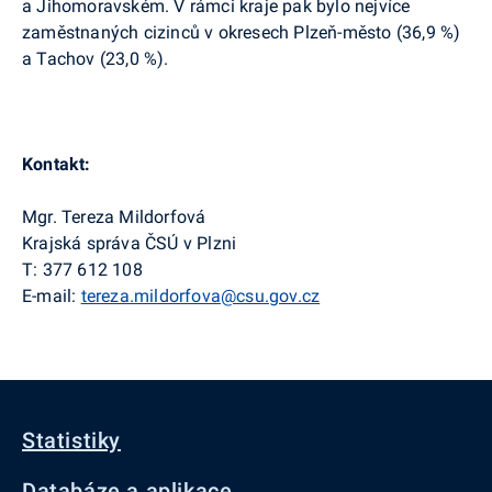
a Jihomoravském. V rámci kraje pak bylo nejvíce
zaměstnaných cizinců v okresech Plzeň-město (36,9 %)
a Tachov (23,0 %).
Kontakt:
Mgr. Tereza Mildorfová
Krajská správa ČSÚ v Plzni
T: 377 612 108
E-mail:
tereza.mildorfova@csu.gov.cz
Statistiky
Databáze a aplikace