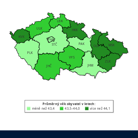
LBK
ULK
HKK
KVK
PHA
PAK
STČ
MSK
OLK
PLK
VYS
ZLK
JHM
JHČ
Průměrný věk obyvatel v letech:
méně než 43,4
43,5–44,0
více než 44,1