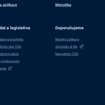
a aplikace
Metodika
at a legislativa
Doporučujeme
ebová analytika
Mobilní aplikace
žívání dat ČSÚ
Statistika & My
obních údajů
Newsletter ČSÚ
o přístupnosti
atele