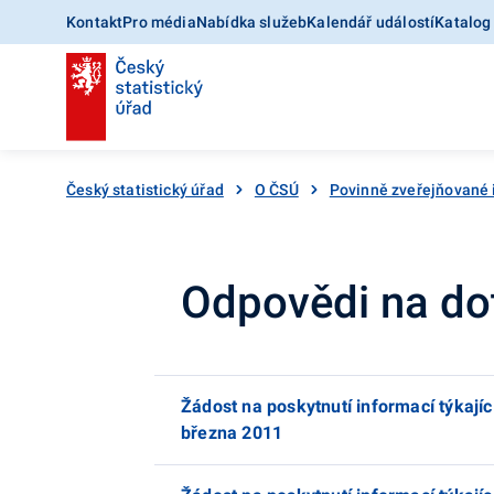
Kontakt
Pro média
Nabídka služeb
Kalendář událostí
Katalog
Český statistický úřad
O ČSÚ
Povinně zveřejňované
Odpovědi na dot
Žádost na poskytnutí informací týkají
března 2011