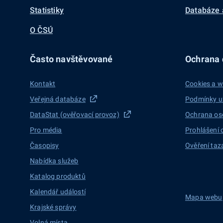
Statistiky
Databáze 
O ČSÚ
Často navštěvované
Ochrana d
Kontakt
Cookies a w
Veřejná databáze
Podmínky u
DataStat (ověřovací provoz)
Ochrana os
Pro média
Prohlášení 
Časopisy
Ověření taz
Nabídka služeb
Katalog produktů
Kalendář událostí
Mapa webu
Krajské správy
Volná místa