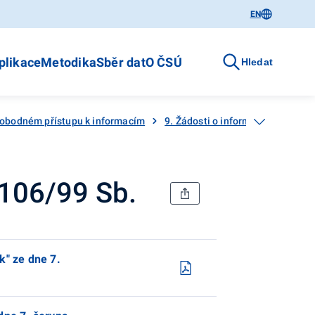
EN
plikace
Metodika
Sběr dat
O ČSÚ
Hledat
vobodném přístupu k informacím
9. Žádosti o informace a odpověd
 106/99 Sb.
k" ze dne 7.