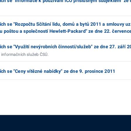
cích se "Informace k používání IČO příslušným subjektem" ze 
cích se "Rozpočtu Sčítání lidu, domů a bytů 2011 a smlouvy u
u poštou a společností Hewlett-Packard" ze dne 22. červenc
ích se "Využití nevýrobních činností/služeb" ze dne 27. září 
u informačních služeb ČSÚ.
ích se "Ceny vítězné nabídky" ze dne 9. prosince 2011