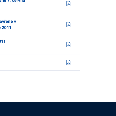
dne 7. června
zavřené v
e 2011
2011