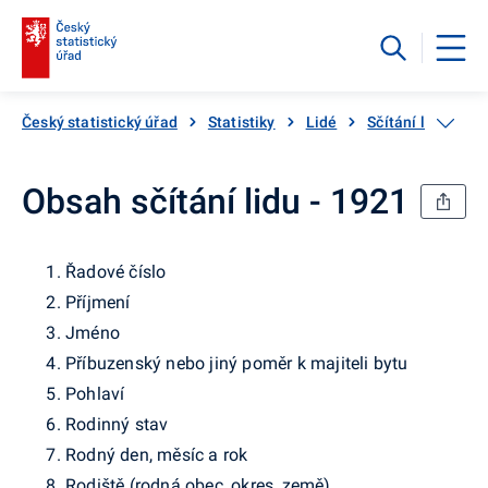
Český statistický úřad
Statistiky
Lidé
Sčítání lidu, dom
Obsah sčítání lidu - 1921
Řadové číslo
Příjmení
Jméno
Příbuzenský nebo jiný poměr k majiteli bytu
Pohlaví
Rodinný stav
Rodný den, měsíc a rok
Rodiště (rodná obec, okres, země)