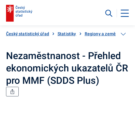
Český statistický úřad
Statistiky
Regiony a země
Mezin
Nezaměstnanost - Přehled
ekonomických ukazatelů ČR
pro MMF (SDDS Plus)