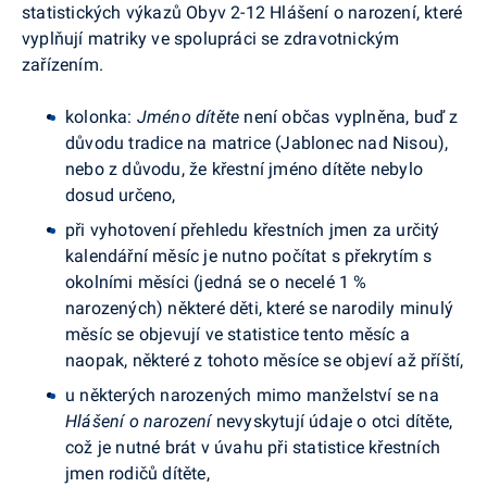
statistických výkazů Obyv 2-12 Hlášení o narození, které
vyplňují matriky ve spolupráci se zdravotnickým
zařízením.
kolonka:
Jméno dítěte
není občas vyplněna, buď z
důvodu tradice na matrice (Jablonec nad Nisou),
nebo z důvodu, že křestní jméno dítěte nebylo
dosud určeno,
při vyhotovení přehledu křestních jmen za určitý
kalendářní měsíc je nutno počítat s překrytím s
okolními měsíci (jedná se o necelé 1 %
narozených) některé děti, které se narodily minulý
měsíc se objevují ve statistice tento měsíc a
naopak, některé z tohoto měsíce se objeví až příští,
u některých narozených mimo manželství se na
Hlášení o narození
nevyskytují údaje o otci dítěte,
což je nutné brát v úvahu při statistice křestních
jmen rodičů dítěte,