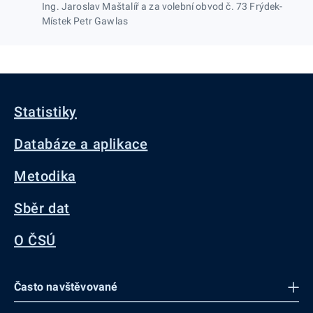
Ing. Jaroslav Maštalíř a za volební obvod č. 73 Frýdek-
Místek Petr Gawlas
Statistiky
Databáze a aplikace
Metodika
Sběr dat
O ČSÚ
Často navštěvované