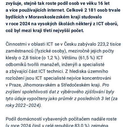
zvyšuje, stejně tak roste podíl osob ve věku 16 let
a více používajících internet. Celkově 2 181 osob trvale
bydlících v Moravskoslezském kraji studovalo
v roce 2024 na vysokých školách některý z ICT oborů,
což byl mezi kraji třetí nejvyšší počet.
Činnostmi v oblasti ICT se v Česku zabývalo 223,2 tisíce
zaměstnanců (fyzické osoby), meziročně jejich počty
klesly o 2,8 tisíce (o 1,2 %). Většinu (61,5 %) ICT
odborníků tvořili manažeři, inženýři a specialisté
a zbývající část ICT technici. Z hlediska územního
rozložení jsou ICT specialisté nejvíce koncentrováni
v Praze, Jihomoravském a Středočeském kraji.
Pro
zvýšení spolehlivosti dat z výběrového zjišťování byly
tyto údaje vypočteny jako průměr z posledních 3 let (za
roky 2022–2024).
Podíl domácností vybavených počítačem nadále roste
(v roce 2024 činil v celé republice 83,0 %) zejména