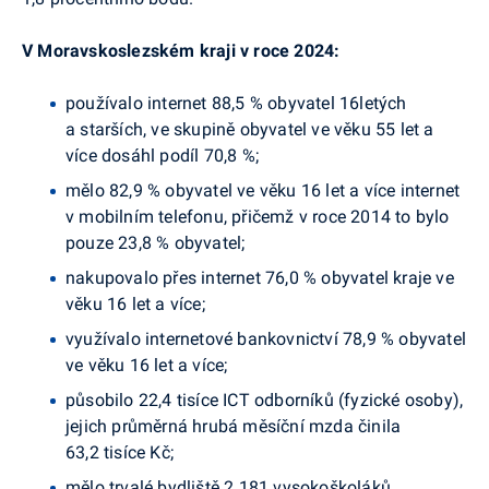
V Moravskoslezském kraji v roce 2024:
používalo internet 88,5 % obyvatel 16letých
a starších, ve skupině obyvatel ve věku 55 let a
více dosáhl podíl 70,8 %;
mělo 82,9 % obyvatel ve věku 16 let a více internet
v mobilním telefonu, přičemž v roce 2014 to bylo
pouze 23,8 % obyvatel;
nakupovalo přes internet 76,0 % obyvatel kraje ve
věku 16 let a více;
využívalo internetové bankovnictví 78,9 % obyvatel
ve věku 16 let a více;
působilo 22,4 tisíce ICT odborníků (fyzické osoby),
jejich průměrná hrubá měsíční mzda činila
63,2 tisíce Kč;
mělo trvalé bydliště 2 181 vysokoškoláků