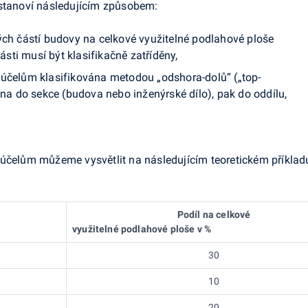
 stanoví následujícím způsobem:
ých částí budovy na celkové využitelné podlahové ploše
části musí být klasifikačně zatříděny,
 účelům klasifikována metodou „odshora-dolů“ („top-
děna do sekce (budova nebo inženýrské dílo), pak do oddílu,
 účelům můžeme vysvětlit na následujícím teoretickém příklad
Podíl na celkové
využitelné podlahové ploše v %
30
10
20