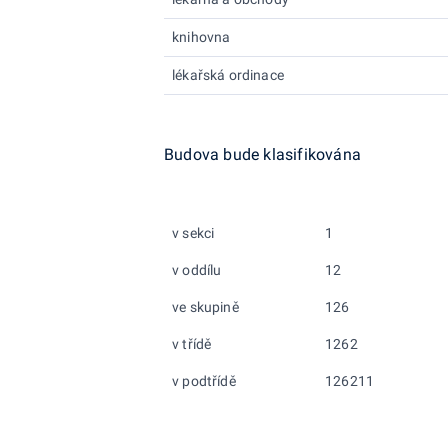
knihovna
lékařská ordinace
Budova bude klasifikována
v sekci
1
v oddílu
12
ve skupině
126
v třídě
1262
v podtřídě
126211