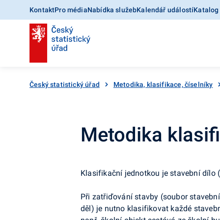
Kontakt
Pro média
Nabídka služeb
Kalendář událostí
Katalog
Český statistický úřad
Metodika, klasifikace, číselníky
Metodika klasif
Klasifikační jednotkou je stavební dílo
Při zatřiďování stavby (soubor stavební
děl) je nutno klasifikovat každé stave