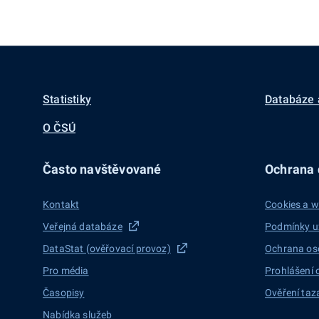
Statistiky
Databáze 
O ČSÚ
Často navštěvované
Ochrana d
Kontakt
Cookies a w
Veřejná databáze
Podmínky u
DataStat (ověřovací provoz)
Ochrana os
Pro média
Prohlášení 
Časopisy
Ověření taz
Nabídka služeb