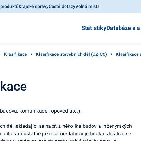
 produktů
Krajské správy
Časté dotazy
Volná místa
Statistiky
Databáze a a
Klasifikace
Klasifikace stavebních děl (CZ-CC)
Klasifikace
ikace
 (budova, komunikace, ropovod atd.).
ch děl, skládající se např. z několika budov a inženýrských
bní dílo samostatně jako samostatnou jednotku. Jestliže se