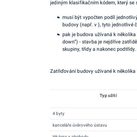
jediným klasifikačním kódem, který se
musí být vypočten podíl jednotliv
budovy (např. v ), tyto jednotlivé 
pak je budova užívaná k několika
down“) - stavba je nejdříve zatří
skupiny, třídy a nakonec podtřídy.
Zatřiďování budovy užívané k několika
Typ užití
4 byty
kanceláře úvěrového ústavu
lékárna a obchody