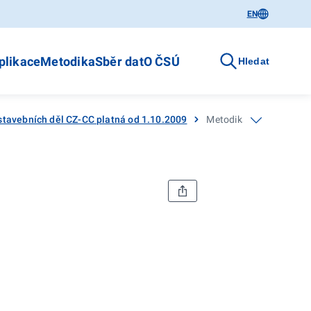
EN
plikace
Metodika
Sběr dat
O ČSÚ
Hledat
 stavebních děl CZ-CC platná od 1.10.2009
Metodika klasifikace