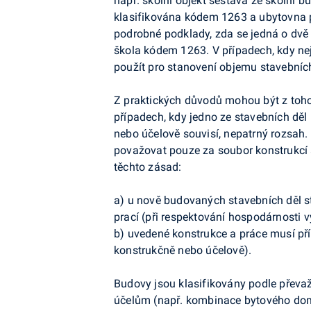
např. školní objekt sestává ze školní b
klasifikována kódem 1263 a ubytovna p
podrobné podklady, zda se jedná o dvě
škola kódem 1263. V případech, kdy ne
použít pro stanovení objemu stavebních
Z praktických důvodů mohou být z toho
případech, kdy jedno ze stavebních děl
nebo účelově souvisí, nepatrný rozsah.
považovat pouze za soubor konstrukcí a 
těchto zásad:
a) u nově budovaných stavebních děl st
prací (při respektování hospodárnosti v
b) uvedené konstrukce a práce musí př
konstrukčně nebo účelově).
Budovy jsou klasifikovány podle převaž
účelům (např. kombinace bytového dom