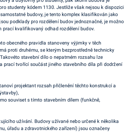
udovy a ubytovny pro studenty, pak školní budova je
ro studenty kódem 1130. Jestliže však nejsou k dispozici
 samostatné budovy, je tento komplex klasifikován jako
jsou podklady pro rozdělení budov jednoznačné, je možno
 prací kvalifikovaný odhad rozdělení budov.
to obecného pravidla stanoveny výjimky v těch
 má proti druhému, se kterým bezprostředně technicky
 Takovéto stavební dílo o nepatrném rozsahu lze
prací tvořící součást jiného stavebního díla při dodržení
anoví projektant rozsah přičlenění těchto konstrukcí a
ýstavby),
ímo souviset s tímto stavebním dílem (funkčně,
ujícího užívání. Budovy užívané nebo určené k několika
u, úřadu a zdravotnického zařízení) jsou označeny