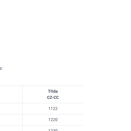
u:
Třída
CZ-CC
1122
1220
1230