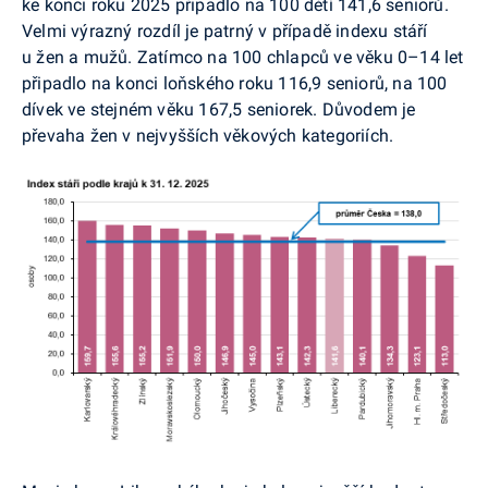
ke konci roku 2025 připadlo na 100 dětí 141,6 seniorů.
Velmi výrazný rozdíl je patrný v případě indexu stáří
u žen a mužů. Zatímco na 100 chlapců ve věku 0–14 let
připadlo na konci loňského roku 116,9 seniorů, na 100
dívek ve stejném věku 167,5 seniorek. Důvodem je
převaha žen v nejvyšších věkových kategoriích.