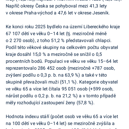
Napříč okresy Česka se pohyboval mezi 41,3 lety
v okrese Praha-východ a 47,6 let v okrese Jeseník.
Ke konci roku 2025 bydlelo na území Libereckého kraje
67 107 dětí ve věku 0–14 let (tj. meziročně méně
o 2 270 osob), z toho 51,2 % představovali chlapci.
Podíl této věkové skupiny na celkovém počtu obyvatel
kraje dosáhl 15,0 % a meziročně se snížil o 0,5
procentních bodů. Populaci ve věku ve věku 15–64 let
reprezentovalo 286 452 osob (meziročně +787 osob,
zvýšení podílu o 0,3 p. b. na 63,9 %) a také v této
skupině převažovali muži (51,1 %). Kategorie obyvatel
ve věku 65 a více let čítala 95 051 osob (+599 osob,
nárůst podílu o 0,2 p. b. na 21,2 %) a v tomto případě
měly rozhodující zastoupení ženy (57,8 %).
Hodnota indexu stáří (počet osob ve věku 65 a více let
na 100 dětí ve věku 0–14 let) se meziročně zvýšila a