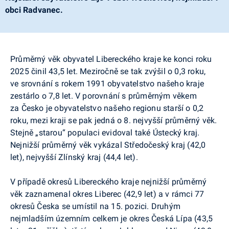
obci Radvanec.
Průměrný věk obyvatel Libereckého kraje ke konci roku
2025 činil 43,5 let. Meziročně se tak zvýšil o 0,3 roku,
ve srovnání s rokem 1991 obyvatelstvo našeho kraje
zestárlo o 7,8 let. V porovnání s průměrným věkem
za Česko je obyvatelstvo našeho regionu starší o 0,2
roku, mezi kraji se pak jedná o 8. nejvyšší průměrný věk.
Stejně „starou“ populaci evidoval také Ústecký kraj.
Nejnižší průměrný věk vykázal Středočeský kraj (42,0
let), nejvyšší Zlínský kraj (44,4 let).
V případě okresů Libereckého kraje nejnižší průměrný
věk zaznamenal okres Liberec (42,9 let) a v rámci 77
okresů Česka se umístil na 15. pozici. Druhým
nejmladším územním celkem je okres Česká Lípa (43,5