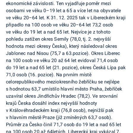
ekonomické závislosti. Ten vyjadřuje poměr mezi
osobami ve věku 0–19 let a 65 a více let na obyvatele
ve věku 20–64 let. K 31. 12. 2025 tak v Libereckém kraji
připadlo na 100 osob ve věku 20–64 let 73,2 osob
ve věku do 19 let a nad 65 let. Nejvíce je z tohoto
pohledu zatížen okres Semily (78,0, tj. 2. nejvyšší
hodnota mezi okresy Česka), který následoval okres
Jablonec nad Nisou (75,7 a 63.pozice). Okres Liberec
na 100 osob ve věku 20 až 64 let evidoval 71,4 osob
do 19 let a nad 65 let (21. pozice), okres Česká Lípa pak
71,0 osob (16. pozice). Na prvním místě
celorepublikového meziokresního žebříčku se nejlépe
s hodnotou 63,7 umístilo hlavní město Praha, žebříček
uzavíral okres Jindřichův Hradec (78,2). Ve srovnání
krajů Česka dosáhl index nejvyšší hodnoty
v Královéhradeckém kraji (76,8 osob), nejnižší pak
v hlavním městě Praze (již zmíněných 63,7 osob).
Průměr za Česko činil 71,7 osob do 19 let a nad 65 let
na 100 osob 20 až 64letých. Liberecký kraj vykázal 7.