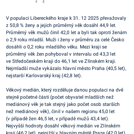
V populaci Libereckého kraje k 31. 12 2025 převažovaly
z 50,8 % ženy a jejich průměrný věk dosáhl 44,9 let.
Průměrný věk mužů činil 42,0 let a byli tak oproti ženám
o 2,9 roku mladší. Muži i ženy v průměru za celé Česko
dosáhli o 0,2 roku mladšího věku. Mezi kraji se
průměrný věk žen pohyboval v intervalu od 43,3 let
ve Středočeském kraji do 46,1 let ve Zlínském kraji.
Nejmladší muže vykázalo hlavní město Praha (40,5 let),
nejstarší Karlovarský kraj (42,8 let).
Věkový medián, který rozděluje danou populaci na dvě
stejně početné části (počet obyvatel mladších než
mediánový věk je tak stejný jako počet osob starších
než mediánový věk), činil v našem regionu 45,0 let
(v případě žen 46,5 let, v případě mužů 43,4 let).
Nejvyšší hodnoty dosáhl věkový medián ve Zlínském
kraji (46,2 let), nejnižší v hlavním městě Praze (42,0 let).