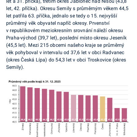
let a 31. příčka), třetím okres Jablonec nad Nisou (43,8
let, 42. příčka). Okresu Semily s průměrným věkem 44,5
let patřila 63. příčka, jednalo se tedy o 15. nejvyšší
průměrný věk obyvatel napříč okresy. Prvenství
v republikovém meziokresním srovnání náleží okresu
Praha-východ (39,7 let), poslední místo okresu Jeseník
(45,5 let). Mezi 215 obcemi našeho kraje se průměrný
věk pohyboval v intervalu od 37,6 let v obci Radvanec
(okres Česká Lípa) do 54,3 let v obci Troskovice (okres
Semily).