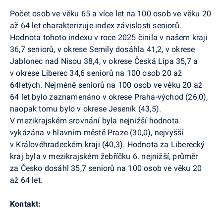
Počet osob ve věku 65 a více let na 100 osob ve věku 20
až 64 let charakterizuje index závislosti seniorů.
Hodnota tohoto indexu v roce 2025 činila v našem kraji
36,7 seniorů, v okrese Semily dosáhla 41,2, v okrese
Jablonec nad Nisou 38,4, v okrese Česká Lípa 35,7 a
v okrese Liberec 34,6 seniorů na 100 osob 20 až
64letých. Nejméně seniorů na 100 osob ve věku 20 až
64 let bylo zaznamenáno v okrese Praha-východ (26,0),
naopak tomu bylo v okrese Jeseník (43,5).
V mezikrajském srovnání byla nejnižší hodnota
vykázána v hlavním městě Praze (30,0), nejvyšší
v Královéhradeckém kraji (40,3). Hodnota za Liberecký
kraj byla v mezikrajském žebříčku 6. nejnižší, průměr
za Česko dosáhl 35,7 seniorů na 100 osob ve věku 20
až 64 let.
Kontakt: