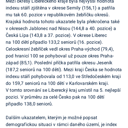
Mezi okresy Libereckého kraje byla nejvyšší hodnota
indexu stáří zjištěna v okrese Semily (156,1) a patřila
mu tak 60. pozice v republikovém žebříčku okresů.
Krajská hodnota tohoto ukazatele byla překročena také
v okresech Jablonec nad Nisou (144,8 a 40. pozice) a
Česká Lípa (143,8 a 37. pozice). V okrese Liberec
na 100 dětí připadlo 133,2 seniorů (16. pozice).
Celookresní žebříček vedl okres Praha-východ (79,4),
pod hranicí 100 se pohyboval už pouze okres Praha-
západ (85,1). Poslední příčka patřila okresu Jeseník
(187,2 seniorů na 100 dětí). Mezi kraji Česka se hodnota
indexu stáří pohybovala od 113,0 ve Středočeském kraji
do 159,7 seniorů na 100 dětí v Karlovarském kraji.
V tomto srovnání se Liberecký kraj umístil na 5. nejlepší
pozici. V průměru za celé Česko pak na 100 dětí
připadlo 138,0 seniorů.
Dalším ukazatelem, kterým je možné popsat
demografickou situaci v rámci daného území, je index