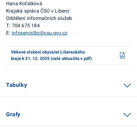
Hana Koťátková
Krajská správa ČSÚ v Liberci
Oddělení informačních služeb
T: 704 675 184
E:
infoservislbc@csu.gov.cz
Věkové složení obyvatel Libereckého
kraje k 31. 12. 2025 (celá aktualita v pdf)
Tabulky
Grafy