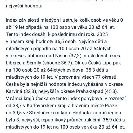
nejvyšší hodnotu.
Index závislosti mladých ilustruje, kolik osob ve věku 0
až 19 let připadá na 100 osob ve věku 20 až 64 let.
Tento index dosáhl k poslednímu dni roku 2025
v našem kraji hodnoty 36,5 osob. Nejvíce dětí a
mladistvých připadlo na 100 osob 20 až 64letých
v okrese Jablonec nad Nisou (37,2), následoval okres
Liberec a Semily (shodně 36,7). Okres Česká Lípa pak
na 100 osob 20 až 64letých evidoval 35,3 dětí a
mladistvých do 19 let. V porovnání všech 77 okresů
Česka byla nejnižší hodnota indexu vykázána v okrese
Karviná (32,8), nejvyšší v okrese Praha-západ (45,3).
V rámci krajů Česka se tento index pohyboval v rozmezí
od 33,7 v Karlovarském kraji a hlavním městě Praze
do 39,5 ve Středočeském kraji. Hodnota za náš region
byla 3. nejvyšší, republikový průměr pak činil 35,9 dětí a
mladistvých do 19 let na 100 osob ve věku 20 až 64 let.