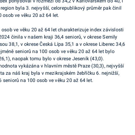
index pohyboval v rozmezí od 34,2 v Karlovarském do 40,1
egion byla 3. nejvyšší, celorepublikový průměr pak činil
0 osob ve věku 20 až 64 let.
 osob ve věku 20 až 64 let charakterizuje index závislosti
024 činila v našem kraji 36,4 seniorů, v okrese Semily
sou 38,1, v okrese Česká Lípa 35,1 a v okrese Liberec 34,6
jméně seniorů na 100 osob ve věku 20 až 64 let bylo
,1), naopak tomu bylo v okrese Jeseník (43,0).
 hodnota vykázána v hlavním městě Praze (30,3), nejvyšší
a za náš kraj byla v mezikrajském žebříčku 6. nejnižší,
 seniorů na 100 osob ve věku 20 až 64 let.