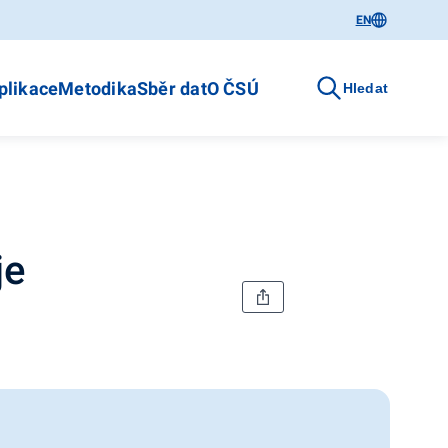
EN
plikace
Metodika
Sběr dat
O ČSÚ
Hledat
je