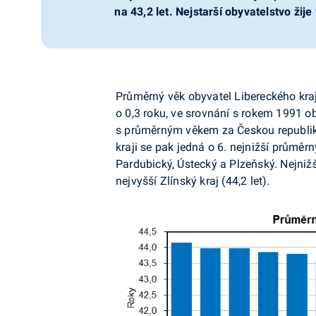
na 43,2 let. Nejstarší obyvatelstvo žij
Průměrný věk obyvatel Libereckého kraje
o 0,3 roku, ve srovnání s rokem 1991 ob
s průměrným věkem za Českou republiku 
kraji se pak jedná o 6. nejnižší průměrn
Pardubický, Ústecký a Plzeňský. Nejnižš
nejvyšší Zlínský kraj (44,2 let).