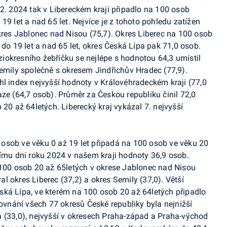
12. 2024 tak v Libereckém kraji připadlo na 100 osob
19 let a nad 65 let. Nejvíce je z tohoto pohledu zatížen
okres Jablonec nad Nisou (75,7). Okres Liberec na 100 osob
 do 19 let a nad 65 let, okres Česká Lípa pak 71,0 osob.
iokresního žebříčku se nejlépe s hodnotou 64,3 umístil
Semily společně s okresem Jindřichův Hradec (77,9).
hl index nejvyšší hodnoty v Královéhradeckém kraji (77,0
aze (64,7 osob). Průměr za Českou republiku činil 72,0
 20 až 64letých. Liberecký kraj vykázal 7. nejvyšší
ik osob ve věku 0 až 19 let připadá na 100 osob ve věku 20
nímu dni roku 2024 v našem kraji hodnoty 36,9 osob.
 100 osob 20 až 65letých v okrese Jablonec nad Nisou
 okres Liberec (37,2) a okres Semily (37,0). Větší
ská Lípa, ve kterém na 100 osob 20 až 64letých připadlo
rovnání všech 77 okresů České republiky byla nejnižší
 (33,0), nejvyšší v okresech Praha-západ a Praha-východ