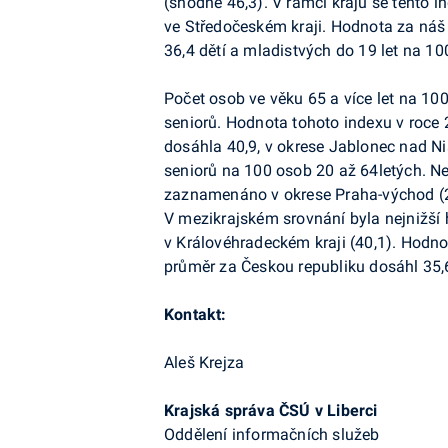
(shodně 46,3). V rámci krajů se tento 
ve Středočeském kraji. Hodnota za náš r
36,4 dětí a mladistvých do 19 let na 10
Počet osob ve věku 65 a více let na 100
seniorů. Hodnota tohoto indexu v roce 2
dosáhla 40,9, v okrese Jablonec nad Ni
seniorů na 100 osob 20 až 64letých. Ne
zaznamenáno v okrese Praha-východ (26
V mezikrajském srovnání byla nejnižší
v Královéhradeckém kraji (40,1). Hodnot
průměr za Českou republiku dosáhl 35,6
Kontakt:
Aleš Krejza
Krajská správa ČSÚ v Liberci
Oddělení informačních služeb