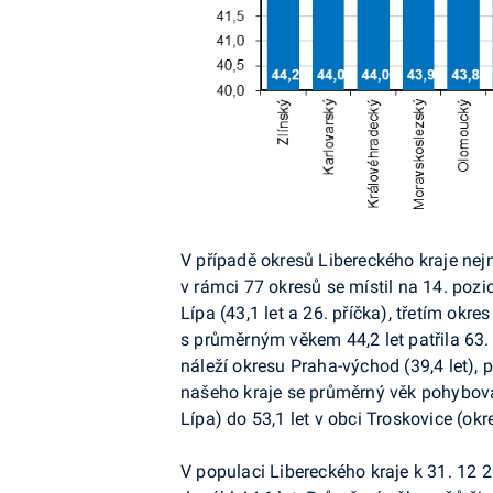
V případě okresů Libereckého kraje nej
v rámci 77 okresů se místil na 14. po
Lípa (43,1 let a 26. příčka), třetím okr
s průměrným věkem 44,2 let patřila 63.
náleží okresu Praha-východ (39,4 let), 
našeho kraje se průměrný věk pohyboval
Lípa) do 53,1 let v obci Troskovice (okr
V populaci Libereckého kraje k 31. 12 