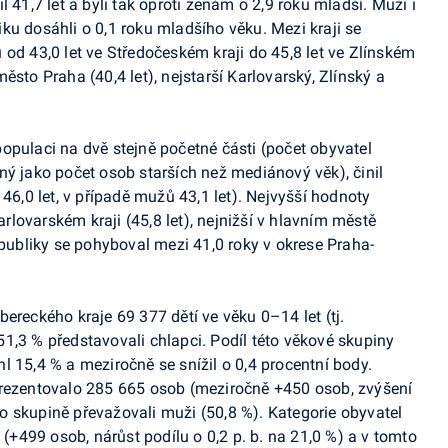
 41,7 let a byli tak oproti ženám o 2,9 roku mladší. Muži i
ku dosáhli o 0,1 roku mladšího věku. Mezi kraji se
 od 43,0 let ve Středočeském kraji do 45,8 let ve Zlínském
ěsto Praha (40,4 let), nejstarší Karlovarský, Zlínský a
opulaci na dvě stejně početné části (počet obyvatel
ný jako počet osob starších než mediánový věk), činil
 46,0 let, v případě mužů 43,1 let). Nejvyšší hodnoty
lovarském kraji (45,8 let), nejnižší v hlavním městě
epubliky se pohyboval mezi 41,0 roky v okrese Praha-
ereckého kraje 69 377 dětí ve věku 0–14 let (tj.
1,3 % představovali chlapci. Podíl této věkové skupiny
l 15,4 % a meziročně se snížil o 0,4 procentní body.
prezentovalo 285 665 osob (meziročně +450 osob, zvýšení
éto skupině převažovali muži (50,8 %). Kategorie obyvatel
 (+499 osob, nárůst podílu o 0,2 p. b. na 21,0 %) a v tomto