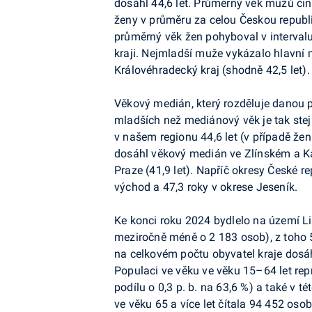
dosáhl 44,6 let. Průměrný věk mužů činil
ženy v průměru za celou Českou republi
průměrný věk žen pohyboval v intervalu
kraji. Nejmladší muže vykázalo hlavní m
Královéhradecký kraj (shodně 42,5 let).
Věkový medián, který rozděluje danou p
mladších než mediánový věk je tak stej
v našem regionu 44,6 let (v případě žen
dosáhl věkový medián ve Zlínském a Kar
Praze (41,9 let). Napříč okresy České r
východ a 47,3 roky v okrese Jeseník.
Ke konci roku 2024 bydlelo na území Lib
meziročně méně o 2 183 osob), z toho 5
na celkovém počtu obyvatel kraje dosáh
Populaci ve věku ve věku 15–64 let re
podílu o 0,3 p. b. na 63,6 %) a také v t
ve věku 65 a více let čítala 94 452 osob