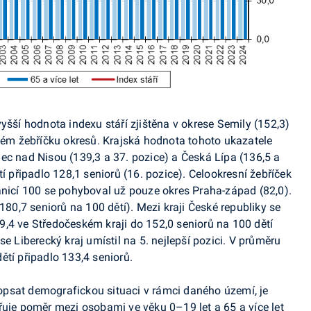
yšší hodnota indexu stáří zjištěna v okrese Semily (152,3)
ovém žebříčku okresů. Krajská hodnota tohoto ukazatele
ec nad Nisou (139,3 a 37. pozice) a Česká Lípa (136,5 a
tí připadlo 128,1 seniorů (16. pozice). Celookresní žebříček
anicí 100 se pohyboval už pouze okres Praha-západ (82,0).
180,7 seniorů na 100 dětí). Mezi kraji České republiky se
,4 ve Středočeském kraji do 152,0 seniorů na 100 dětí
e Liberecký kraj umístil na 5. nejlepší pozici. V průměru
ětí připadlo 133,4 seniorů.
psat demografickou situaci v rámci daného území, je
řuje poměr mezi osobami ve věku 0–19 let a 65 a více let