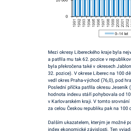
Mezi okresy Libereckého kraje byla nejv
a patřila mu tak 62. pozice v republik
byla překročena také v okresech Jablon
32. pozice). V okrese Liberec na 100 dě
vedl okres Praha-východ (76,0), pod hr
Poslední příčka patřila okresu Jeseník (
hodnota indexu stáří pohybovala od 109
v Karlovarském kraji. V tomto srovnání s
za celou Českou republiku pak na 100 d
Dalším ukazatelem, kterým je možné po
index ekonomické závislosti. Ten vyjad