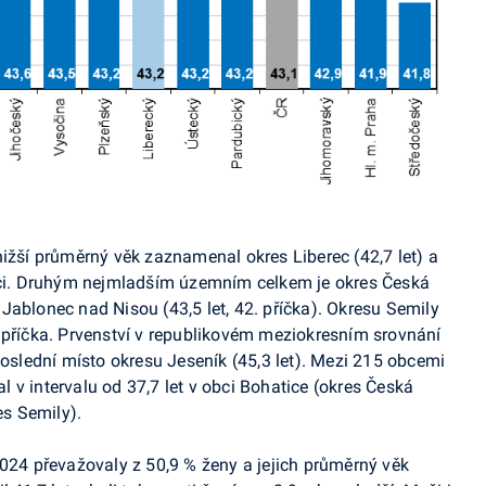
nižší průměrný věk zaznamenal okres Liberec (42,7 let) a
zici. Druhým nejmladším územním celkem je okres Česká
es Jablonec nad Nisou (43,5 let, 42. příčka). Okresu Semily
 příčka. Prvenství v republikovém meziokresním srovnání
poslední místo okresu Jeseník (45,3 let). Mezi 215 obcemi
 v intervalu od 37,7 let v obci Bohatice (okres Česká
es Semily).
2024 převažovaly z 50,9 % ženy a jejich průměrný věk