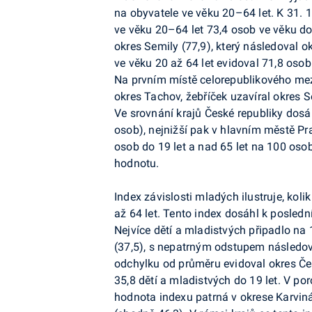
na obyvatele ve věku 20–64 let. K 31. 
ve věku 20–64 let 73,4 osob ve věku do 
okres Semily (77,9), který následoval 
ve věku 20 až 64 let evidoval 71,8 osob
Na prvním místě celorepublikového mez
okres Tachov, žebříček uzavíral okres 
Ve srovnání krajů České republiky dosá
osob), nejnižší pak v hlavním městě Pr
osob do 19 let a nad 65 let na 100 osob
hodnotu.
Index závislosti mladých ilustruje, kol
až 64 let. Tento index dosáhl k posled
Nejvíce dětí a mladistvých připadlo na
(37,5), s nepatrným odstupem následoval
odchylku od průměru evidoval okres Če
35,8 dětí a mladistvých do 19 let. V po
hodnota indexu patrná v okrese Karviná