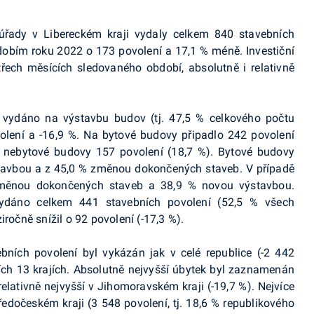
 úřady v Libereckém kraji vydaly celkem 840 stavebních
bdobím roku 2022 o 173 povolení a 17,1 % méně. Investiční
třech měsících sledovaného období, absolutně i relativně
í vydáno na výstavbu budov (tj. 47,5 % celkového počtu
ovolení a -16,9 %. Na bytové budovy připadlo 242 povolení
a nebytové budovy 157 povolení (18,7 %). Bytové budovy
tavbou a z 45,0 % změnou dokončených staveb. V případě
změnou dokončených staveb a 38,9 % novou výstavbou.
vydáno celkem 441 stavebních povolení (52,5 % všech
ročně snížil o 92 povolení (-17,3 %).
bních povolení byl vykázán jak v celé republice (-2 442
ících 13 krajích. Absolutně nejvyšší úbytek byl zaznamenán
relativně nejvyšší v Jihomoravském kraji (-19,7 %). Nejvíce
edočeském kraji (3 548 povolení, tj. 18,6 % republikového