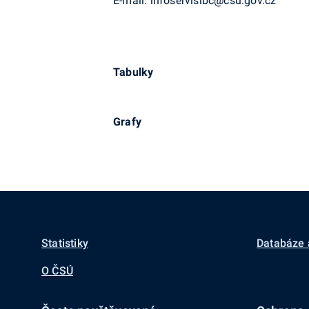
E-mail: infoservislbc@csu.gov.cz
Tabulky
Grafy
Statistiky
Databáze 
O ČSÚ