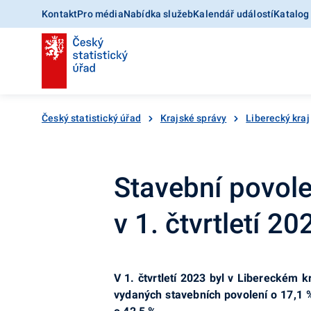
Kontakt
Pro média
Nabídka služeb
Kalendář událostí
Katalog
Český statistický úřad
Krajské správy
Liberecký kraj
Stavební povole
v 1. čtvrtletí 20
V 1. čtvrtletí 2023 byl v Libereckém 
vydaných stavebních povolení o 17,1 %