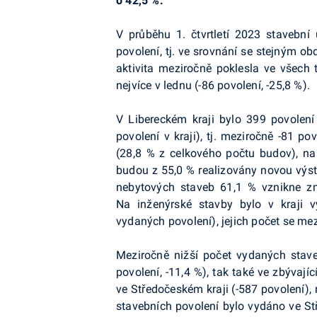
o 42,5 %.
V průběhu 1. čtvrtletí 2023 stavební
povolení, tj. ve srovnání se stejným o
aktivita meziročně poklesla ve všech 
nejvíce v lednu (-86 povolení, -25,8 %).
V Libereckém kraji bylo 399 povolen
povolení v kraji), tj. meziročně -81 p
(28,8 % z celkového počtu budov), n
budou z 55,0 % realizovány novou výs
nebytových staveb 61,1 % vznikne 
Na inženýrské stavby bylo v kraji 
vydaných povolení), jejich počet se mezi
Meziročně nižší počet vydaných stave
povolení, -11,4 %), tak také ve zbývaj
ve Středočeském kraji (-587 povolení), 
stavebních povolení bylo vydáno ve Stř