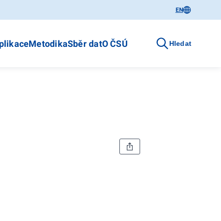
EN
plikace
Metodika
Sběr dat
O ČSÚ
Hledat