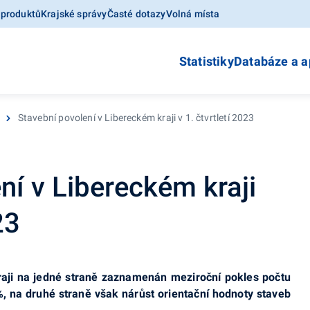
 produktů
Krajské správy
Časté dotazy
Volná místa
Statistiky
Databáze a a
Stavební povolení v Libereckém kraji v 1. čtvrtletí 2023
ní v Libereckém kraji
23
kraji na jedné straně zaznamenán meziroční pokles počtu
, na druhé straně však nárůst orientační hodnoty staveb