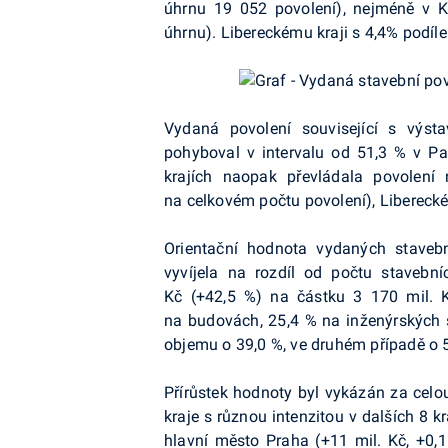
úhrnu 19 052 povolení), nejméně v Ka
úhrnu). Libereckému kraji s 4,4% podílem
Vydaná povolení související s výsta
pohyboval v intervalu od 51,3 % v P
krajích naopak převládala povolení
na celkovém počtu povolení), Liberecké
Orientační hodnota vydaných stavebn
vyvíjela na rozdíl od počtu stavebn
Kč (+42,5 %) na částku 3 170 mil. 
na budovách, 25,4 % na inženýrských 
objemu o 39,0 %, ve druhém případě o 
Přírůstek hodnoty byl vykázán za celo
kraje s různou intenzitou v dalších 8 k
hlavní město Praha (+11 mil. Kč, +0,1