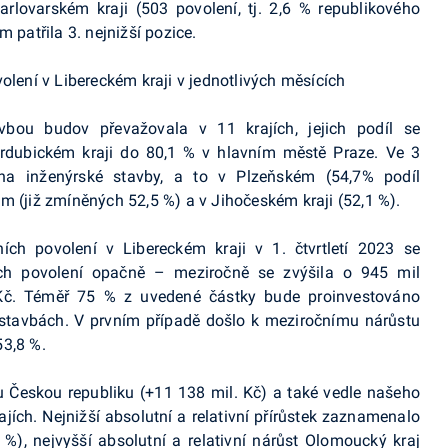
rlovarském kraji (503 povolení, tj. 2,6 % republikového
 patřila 3. nejnižší pozice.
vbou budov převažovala v 11 krajích, jejich podíl se
ardubickém kraji do 80,1 % v hlavním městě Praze. Ve 3
 na inženýrské stavby, a to v Plzeňském (54,7% podíl
m (již zmíněných 52,5 %) a v Jihočeském kraji (52,1 %).
ích povolení v Libereckém kraji v 1. čtvrtletí 2023 se
ích povolení opačně – meziročně se zvýšila o 945 mil
Kč. Téměř 75 % z uvedené částky bude proinvestováno
stavbách. V prvním případě došlo k meziročnímu nárůstu
53,8 %.
u Českou republiku (+11 138 mil. Kč) a také vedle našeho
rajích. Nejnižší absolutní a relativní přírůstek zaznamenalo
 %), nejvyšší absolutní a relativní nárůst Olomoucký kraj