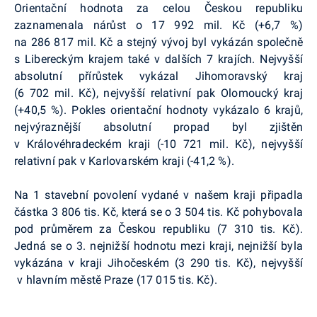
Orientační hodnota za celou Českou republiku
zaznamenala nárůst o 17 992 mil. Kč (+6,7 %)
na 286 817 mil. Kč a stejný vývoj byl vykázán společně
s Libereckým krajem také v dalších 7 krajích. Nejvyšší
absolutní přírůstek vykázal Jihomoravský kraj
(6 702 mil. Kč), nejvyšší relativní pak Olomoucký kraj
(+40,5 %). Pokles orientační hodnoty vykázalo 6 krajů,
nejvýraznější absolutní propad byl zjištěn
v Královéhradeckém kraji (-10 721 mil. Kč), nejvyšší
relativní pak v Karlovarském kraji (-41,2 %).
Na 1 stavební povolení vydané v našem kraji připadla
částka 3 806 tis. Kč, která se o 3 504 tis. Kč pohybovala
pod průměrem za Českou republiku (7 310 tis. Kč).
Jedná se o 3. nejnižší hodnotu mezi kraji, nejnižší byla
vykázána v kraji Jihočeském (3 290 tis. Kč), nejvyšší
v hlavním městě Praze (17 015 tis. Kč).