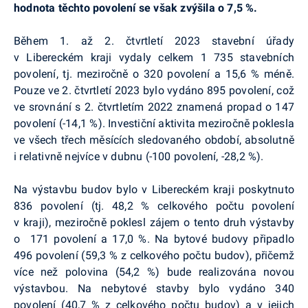
hodnota těchto povolení se však zvýšila o 7,5 %.
Během 1. až 2. čtvrtletí 2023 stavební úřady
v Libereckém kraji vydaly celkem 1 735 stavebních
povolení, tj. meziročně o 320 povolení a 15,6 % méně.
Pouze ve 2. čtvrtletí 2023 bylo vydáno 895 povolení, což
ve srovnání s 2. čtvrtletím 2022 znamená propad o 147
povolení (-14,1 %). Investiční aktivita meziročně poklesla
ve všech třech měsících sledovaného období, absolutně
i relativně nejvíce v dubnu (-100 povolení, -28,2 %).
Na výstavbu budov bylo v Libereckém kraji poskytnuto
836 povolení (tj. 48,2 % celkového počtu povolení
v kraji), meziročně poklesl zájem o tento druh výstavby
o 171 povolení a 17,0 %. Na bytové budovy připadlo
496 povolení (59,3 % z celkového počtu budov), přičemž
více než polovina (54,2 %) bude realizována novou
výstavbou. Na nebytové stavby bylo vydáno 340
povolení (40,7 % z celkového počtu budov) a v jejich