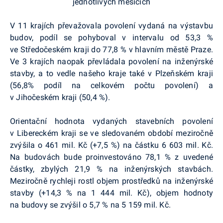
V 11 krajích převažovala povolení vydaná na výstavbu
budov, podíl se pohyboval v intervalu od 53,3 %
ve Středočeském kraji do 77,8 % v hlavním městě Praze.
Ve 3 krajích naopak převládala povolení na inženýrské
stavby, a to vedle našeho kraje také v Plzeňském kraji
(56,8% podíl na celkovém počtu povolení) a
v Jihočeském kraji (50,4 %).
Orientační hodnota vydaných stavebních povolení
v Libereckém kraji se ve sledovaném období meziročně
zvýšila o 461 mil. Kč (+7,5 %) na částku 6 603 mil. Kč.
Na budovách bude proinvestováno 78,1 % z uvedené
částky, zbylých 21,9 % na inženýrských stavbách.
Meziročně rychleji rostl objem prostředků na inženýrské
stavby (+14,3 % na 1 444 mil. Kč), objem hodnoty
na budovy se zvýšil o 5,7 % na 5 159 mil. Kč.