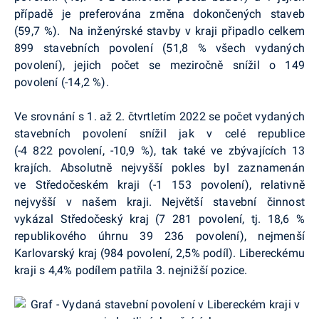
případě je preferována změna dokončených staveb
(59,7 %). Na inženýrské stavby v kraji připadlo celkem
899 stavebních povolení (51,8 % všech vydaných
povolení), jejich počet se meziročně snížil o 149
povolení (-14,2 %).
Ve srovnání s 1. až 2. čtvrtletím 2022 se počet vydaných
stavebních povolení snížil jak v celé republice
(-4 822 povolení, -10,9 %), tak také ve zbývajících 13
krajích. Absolutně nejvyšší pokles byl zaznamenán
ve Středočeském kraji (-1 153 povolení), relativně
nejvyšší v našem kraji. Největší stavební činnost
vykázal Středočeský kraj (7 281 povolení, tj. 18,6 %
republikového úhrnu 39 236 povolení), nejmenší
Karlovarský kraj (984 povolení, 2,5% podíl). Libereckému
kraji s 4,4% podílem patřila 3. nejnižší pozice.