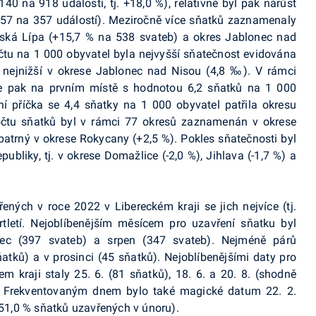
40 na 918 událostí, tj. +18,0 %), relativně byl pak nárůst
. +57 na 357 událostí). Meziročně více sňatků zaznamenaly
Česká Lípa (+15,7 % na 538 svateb) a okres Jablonec nad
čtu na 1 000 obyvatel byla nejvyšší sňatečnost evidována
 nejnižší v okrese Jablonec nad Nisou (4,8 ‰). V rámci
se pak na prvním místě s hodnotou 6,2 sňatků na 1 000
dní příčka se 4,4 sňatky na 1 000 obyvatel patřila okresu
počtu sňatků byl v rámci 77 okresů zaznamenán v okrese
 patrný v okrese Rokycany (+2,5 %). Pokles sňatečnosti byl
bliky, tj. v okrese Domažlice (-2,0 %), Jihlava (-1,7 %) a
ných v roce 2022 v Libereckém kraji se jich nejvíce (tj.
rtletí. Nejoblíbenějším měsícem pro uzavření sňatku byl
enec (397 svateb) a srpen (347 svateb). Nejméně párů
atků) a v prosinci (45 sňatků). Nejoblíbenějšími daty pro
m kraji staly 25. 6. (81 sňatků), 18. 6. a 20. 8. (shodně
). Frekventovaným dnem bylo také magické datum 22. 2.
 51,0 % sňatků uzavřených v únoru).