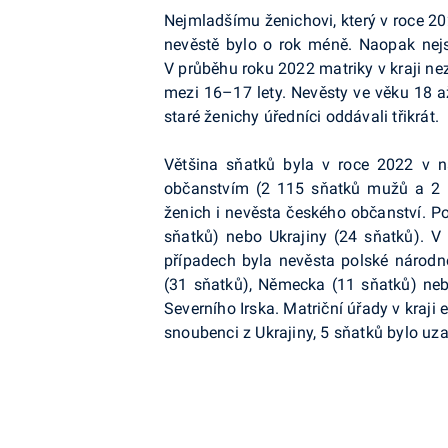
Nejmladšímu ženichovi, který v roce 202
nevěstě bylo o rok méně. Naopak nejst
V průběhu roku 2022 matriky v kraji n
mezi 16–17 lety. Nevěsty ve věku 18 až
staré ženichy úředníci oddávali třikrát.
Většina sňatků byla v roce 2022 v 
občanstvím (2 115 sňatků mužů a 2 1
ženich i nevěsta českého občanství. Po
sňatků) nebo Ukrajiny (24 sňatků). V
případech byla nevěsta polské národno
(31 sňatků), Německa (11 sňatků) nebo
Severního Irska. Matriční úřady v kraji
snoubenci z Ukrajiny, 5 sňatků bylo u