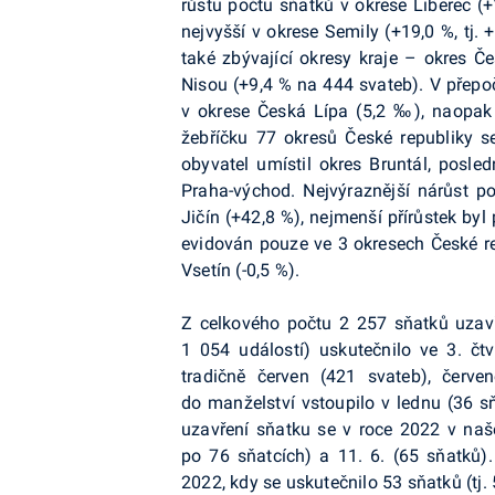
růstu počtu sňatků v okrese Liberec (+1
nejvyšší v okrese Semily (+19,0 %, tj
také zbývající okresy kraje – okres 
Nisou (+9,4 % na 444 svateb). V přepo
v okrese Česká Lípa (5,2 ‰), naopak
žebříčku 77 okresů České republiky 
obyvatel umístil okres Bruntál, posle
Praha-východ. Nejvýraznější nárůst 
Jičín (+42,8 %), nejmenší přírůstek byl
evidován pouze ve 3 okresech České repu
Vsetín (-0,5 %).
Z celkového počtu 2 257 sňatků uzavře
1 054 událostí) uskutečnilo ve 3. čtv
tradičně červen (421 svateb), červ
do manželství vstoupilo v lednu (36 sň
uzavření sňatku se v roce 2022 v naše
po 76 sňatcích) a 11. 6. (65 sňatků
2022, kdy se uskutečnilo 53 sňatků (tj.