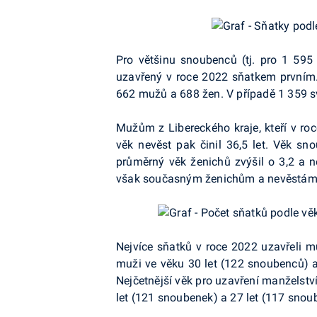
Pro většinu snoubenců (tj. pro 1 595
uzavřený v roce 2022 sňatkem prvním
662 mužů a 688 žen. V případě 1 359 s
Mužům z Libereckého kraje, kteří v roc
věk nevěst pak činil 36,5 let. Věk s
průměrný věk ženichů zvýšil o 3,2 a ne
však současným ženichům a nevěstám o
Nejvíce sňatků v roce 2022 uzavřeli mu
muži ve věku 30 let (122 snoubenců) a 
Nejčetnější věk pro uzavření manželství
let (121 snoubenek) a 27 let (117 snou