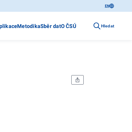
EN
plikace
Metodika
Sběr dat
O ČSÚ
Hledat