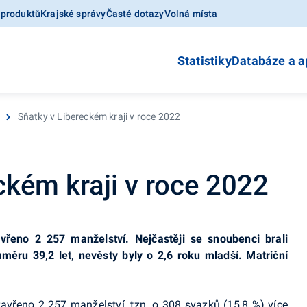
 produktů
Krajské správy
Časté dotazy
Volná místa
Statistiky
Databáze a a
Sňatky v Libereckém kraji v roce 2022
ckém kraji v roce 2022
řeno 2 257 manželství. Nejčastěji se snoubenci brali
měru 39,2 let, nevěsty byly o 2,6 roku mladší. Matriční
zavřeno 2 257 manželství, tzn. o 308 svazků (15,8 %) více