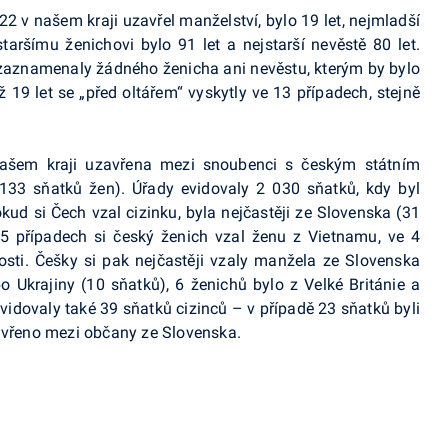
2 v našem kraji uzavřel manželství, bylo 19 let, nejmladší
aršímu ženichovi bylo 91 let a nejstarší nevěstě 80 let.
ezaznamenaly žádného ženicha ani nevěstu, kterým by bylo
 19 let se „před oltářem“ vyskytly ve 13 případech, stejně
našem kraji uzavřena mezi snoubenci s českým státním
33 sňatků žen). Úřady evidovaly 2 030 sňatků, kdy byl
kud si Čech vzal cizinku, byla nejčastěji ze Slovenska (31
 5 případech si český ženich vzal ženu z Vietnamu, ve 4
sti. Češky si pak nejčastěji vzaly manžela ze Slovenska
 Ukrajiny (10 sňatků), 6 ženichů bylo z Velké Británie a
 evidovaly také 39 sňatků cizinců – v případě 23 sňatků byli
zavřeno mezi občany ze Slovenska.