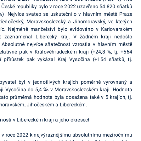
é České republiky bylo v roce 2022 uzavřeno 54 820 sňatků
 %). Nejvíce svateb se uskutečnilo v hlavním městě Praze
Středočeský, Moravskoslezský a Jihomoravský, ve kterých
tisíc. Nejméně manželství bylo evidováno v Karlovarském
et zaznamenal Liberecký kraj. V žádném kraji nedošlo
 Absolutně nejvíce sňatečnost vzrostla v hlavním městě
relativně pak v Královéhradeckém kraji (+24,8 %, tj. +564
ší přírůstek pak vykázal Kraj Vysočina (+154 sňatků, tj.
yvatel byl v jednotlivých krajích poměrně vyrovnaný a
aji Vysočina do 5,4 ‰ v Moravskoslezském kraji. Hodnota
ato průměrná hodnota byla dosažena také v 5 krajích, tj.
moravském, Jihočeském a Libereckém.
o v roce 2022 k nejvýraznějšímu absolutnímu meziročnímu