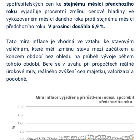
spotřebitelských cen ke
stejnému měsíci předchozího
roku
vyjadřuje procentní změnu cenové hladiny ve
vykazovaném měsíci daného roku proti stejnému měsíci
předchozího roku.
V
prosinci
dosáhla 6,9
%.
Tato míra inflace je vhodná ve vztahu ke stavovým
veličinám, které měří změnu stavu mezi začátkem a
koncem období bez ohledu na průběh vývoje během
tohoto období. Bere se v úvahu při propočtech reálné
úrokové míry, reálného zvýšení cen majetku, valorizací a
podobně.
Míra inflace vyjádřená přírůstkem indexu spotřebitel
předchozího roku
20,0
16,0
12,0
%
8,0
5,
4,9
4,1
3,7
3,6
3,4
3,4
3,4
3,3
3,3
3,2
3,2
3,2
3,1
3,1
3,0
2,9
2,9
2,9
2,9
2,9
2,9
2,8
2,8
2,7
2,7
2,7
2,7
2,7
2,6
2,5
2,5
2,3
2,3
2,3
2,3
4,0
2,2
2,2
2,2
2,2
2,1