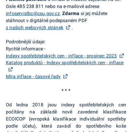
čísle 485 238 811 nebo na e-mailové adrese
infoservislbc@csu.gov.cz
.
Zdarma
si jej můžete
stáhnout v digitálně podepsaném PDF
z našich webových stránek
.
Podrobnější údaje:
Rychlé informace -
Indexy spotřebitelských cen - inflace - prosinec 2023
Katalog produktů - Indexy spotřebitelských cen - inflace
Míra inflace - časové řady
* * *
Od ledna 2018 jsou indexy spotřebitelských cen
počítány na základě nově zavedené klasifikace
ECOICOP (evropská klasifikace individuální spotřeby
podle účelu), která zavádí do spotřebního koše