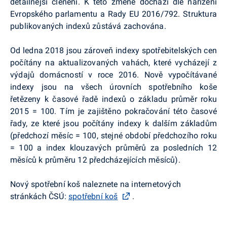
detailnější členění. K této změně dochází dle nařízení
Evropského parlamentu a Rady EU 2016/792. Struktura
publikovaných indexů zůstává zachována.
Od ledna 2018 jsou zároveň indexy spotřebitelských cen
počítány na aktualizovaných vahách, které vycházejí z
výdajů domácností v roce 2016. Nově vypočítávané
indexy jsou na všech úrovních spotřebního koše
řetězeny k časové řadě indexů o základu průměr roku
2015 = 100. Tím je zajištěno pokračování této časové
řady, ze které jsou počítány indexy k dalším základům
(předchozí měsíc = 100, stejné období předchozího roku
= 100 a index klouzavých průměrů za posledních 12
měsíců k průměru 12 předcházejících měsíců).
Nový spotřební koš naleznete na internetových
stránkách ČSÚ:
spotřební koš
.