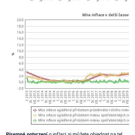
Míra inflace v delší časové ř
20,0
18,0
16,0
14,0
12,0
10,0
%
8,0
6,0
4,0
2,0
0,0
-2,0
IV. 2018
I. 2014
IV. 2019
I. 2015
I. 2016
I. 2017
I. 2018
X. 2013
I. 2019
X. 2014
I. 
X. 2015
X. 2016
X. 2017
VII. 2013
X. 2018
VII. 2014
X. 2019
VII. 2015
VII. 2016
VII. 2017
IV. 2013
VII. 2018
IV. 2014
VII. 2019
IV. 2015
IV. 2016
IV. 2017
I. 2013
Míra inflace vyjádřená přírůstkem průměrného ročního indexu s
Míra inflace vyjádřená přírůstkem indexu spotřebitelských cen 
Míra inflace vyjádřená přírůstkem indexu spotřebitelských cen 
Písemné potvrzení
o inflaci si můžete objednat na tel.